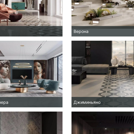
Верона
нера
Джиминьяно