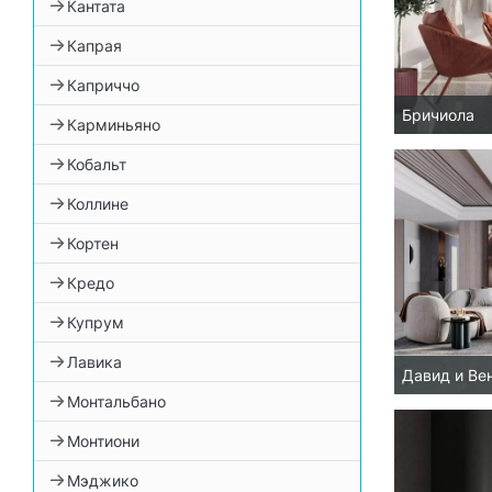
Кантата
Капрая
Каприччо
Бричиола
Карминьяно
Кобальт
Коллине
Кортен
Кредо
Купрум
Лавика
Давид и Ве
Монтальбано
Монтиони
Мэджико