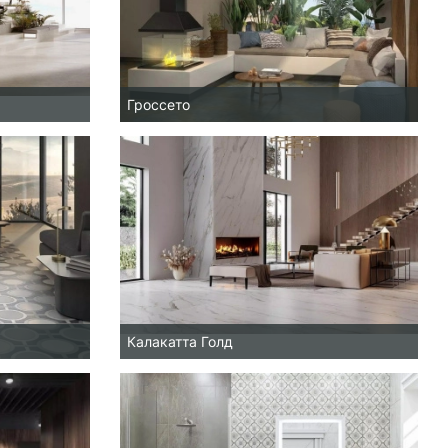
Гроссето
Калакатта Голд