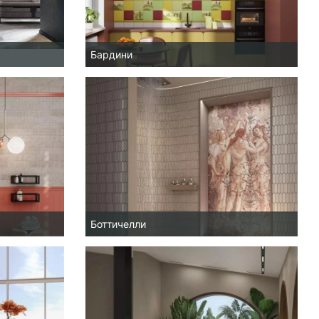
Бардини
Боттичелли