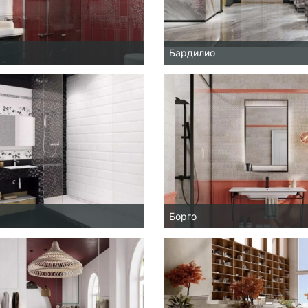
Бардилио
Борго