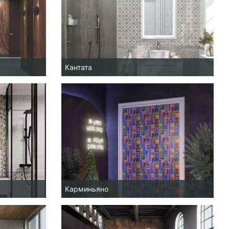
Кантата
Карминьяно