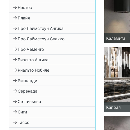
Нестос
Плайя
Про Лаймстоун Антика
Каламита
Про Лаймстоун Спакко
Про Чементо
Риальто Антика
Риальто Нобиле
Риккарди
Серенада
Сеттиньяно
Капрая
Сити
Тассо