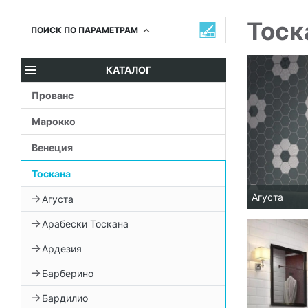
Тоск
ПОИСК ПО ПАРАМЕТРАМ
КАТАЛОГ
Прованс
Марокко
Венеция
Тоскана
Агуста
Агуста
Арабески Тоскана
Ардезия
Барберино
Бардилио