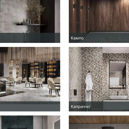
Кампо
Каприччо