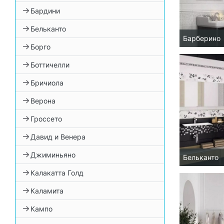
Бардини
Бельканто
Барберино
Борго
Боттичелли
Бричиола
Верона
Гроссето
Давид и Венера
Джиминьяно
Бельканто
Калакатта Голд
Каламита
Кампо