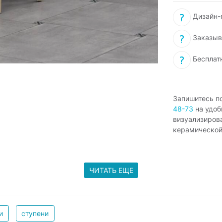
Дизайн-п
Заказыв
Бесплат
Запишитесь п
48-73
на удоб
визуализиров
керамической
ЧИТАТЬ ЕЩЕ
и
ступени