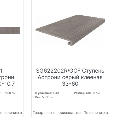
1
SG622202R/GCF Ступень
трони
Астрони серый клееная
*10.7
33*60
:
10.7*60 см
В упаковке:
4 шт
Размер:
60*33 см
Вес:
5.615 кг
По наличию в
Товар снят с производства. По наличию в