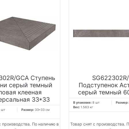
302R/GCA Ступень
SG622302R/
ни серый темный
Подступенок Ас
ловая клееная
серый темный 60
ерсальная 33*33
В упаковке:
8 шт
Размер
Вес:
1.563 кг
 шт
Размер:
33*33 см
с производства. По наличию в
Товар снят с производства. 