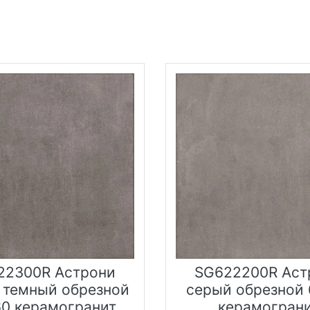
22300R Астрони
SG622200R Аст
 темный обрезной
серый обрезной 
0 керамогранит
керамогран