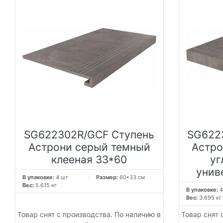
SG622302R/GCF Ступень
SG622
Астрони серый темный
Астро
клееная 33*60
уг
унив
В упаковке:
4 шт
Размер:
60*33 см
Вес:
5.615 кг
В упаковке:
4
Вес:
3.695 кг
Товар снят с производства. По наличию в
Товар снят 