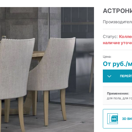
АСТРОН
Производител
Статус:
Колле
наличие уточ
Цена:
От руб./
ПЕРЕЙ
Применение:
для пола, для г
3D В