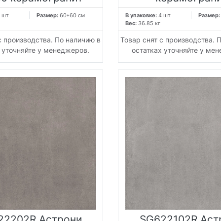
 шт
Размер:
60*60 см
В упаковке:
4 шт
Размер
Вес:
36.85 кг
с производства. По наличию в
Товар снят с производства. 
 уточняйте у менеджеров.
остатках уточняйте у ме
22202R Астрони
SG622102R Аст