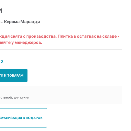
И
ь:
Керама Марацци
кция снята с производства. Плитка в остатках на складе -
няйте у менеджеров.
2
м
ТИ К ТОВАРАМ
остиной, для кухни
ИЗУАЛИЗАЦИЯ В ПОДАРОК