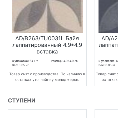
AD/B263/TU0031L Байя
AD/A2
лаппатированный 4.9*4.9
лаппат
вставка
В упаковке:
64 шт
Размер:
4.9*4.9 см
В упаковке:
6
Вес:
0.05 кг
Вес:
0.05 кг
Товар снят с производства. По наличию в
Товар снят 
остатках уточняйте у менеджеров.
остатках
СТУПЕНИ