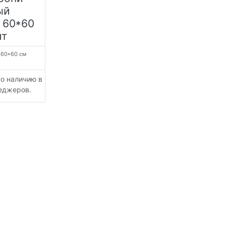
ый
 60*60
ит
:
60*60 см
По наличию в
неджеров.