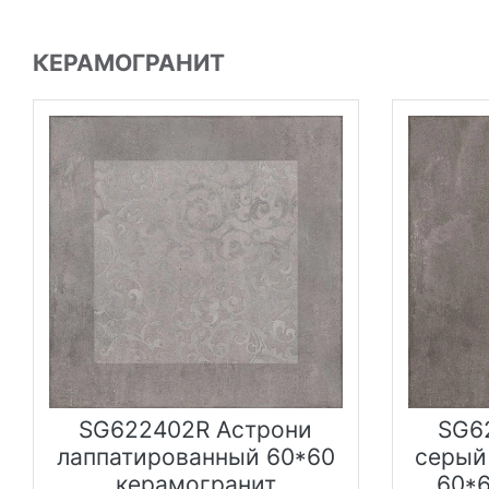
КЕРАМОГРАНИТ
SG622402R Астрони
SG6
лаппатированный 60*60
серый
керамогранит
60*6