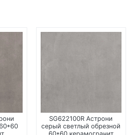
рони
SG622100R Астрони
60*60
серый светлый обрезной
ит
60*60 керамогранит