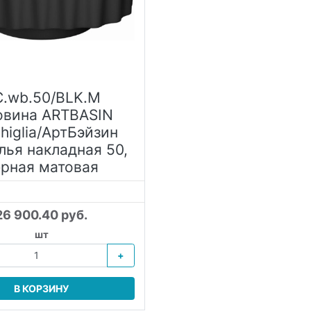
.wb.50/BLK.M
овина ARTBASIN
higlia/АртБэйзин
лья накладная 50,
ерная матовая
26 900.40 руб.
шт
+
В КОРЗИНУ