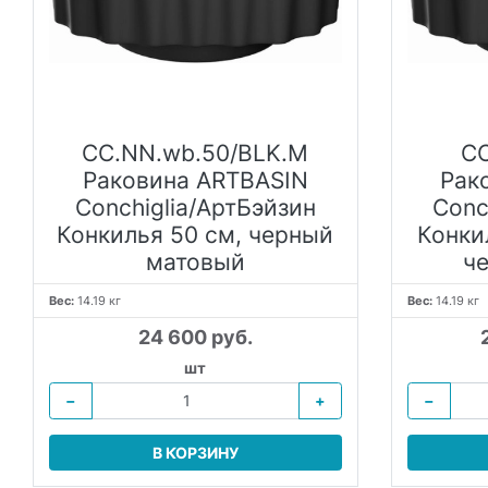
CC.NN.wb.50/BLK.M
CC
Раковина ARTBASIN
Рак
Conchiglia/АртБэйзин
Conc
Конкилья 50 см, черный
Конки
матовый
ч
Вес:
14.19 кг
Вес:
14.19 кг
24 600 руб.
шт
−
+
−
В КОРЗИНУ