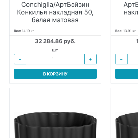
Conchiglia/АртБэйзин
Арт
Конкилья накладная 50,
накл
белая матовая
Вес:
14.19 кг
Вес:
13.91 кг
32 284.86 руб.
шт
−
+
−
В КОРЗИНУ