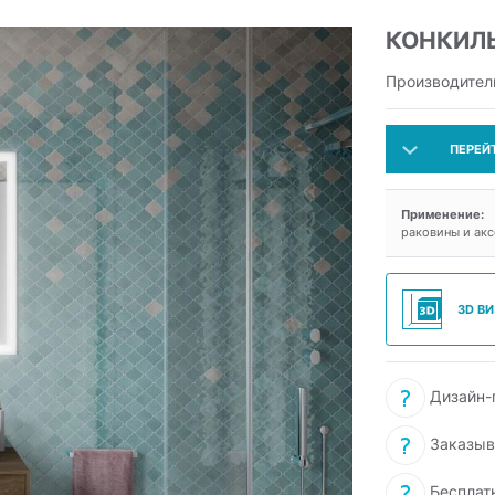
КОНКИЛ
Производител
ПЕРЕЙ
Применение:
раковины и ак
3D В
Дизайн-п
Заказыв
Бесплат