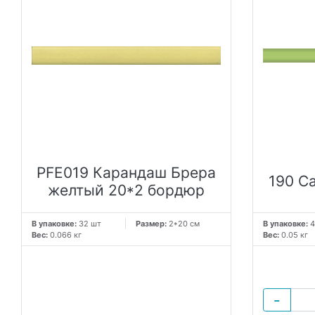
PFE019 Карандаш Брера
190 С
желтый 20*2 бордюр
В упаковке:
32 шт
Размер:
2*20 см
В упаковке:
4
Вес:
0.066 кг
Вес:
0.05 кг
−