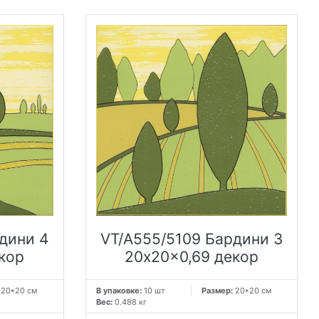
дини 4
VT/A555/5109 Бардини 3
кор
20x20x0,69 декор
:
20*20 см
В упаковке:
10 шт
Размер:
20*20 см
Вес:
0.488 кг