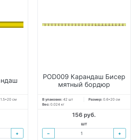
POD009 Карандаш Бисер
андаш
мятный бордюр
:
1.5*20 см
В упаковке:
42 шт
Размер:
0.6*20 см
Вес:
0.024 кг
156 руб.
шт
+
−
+