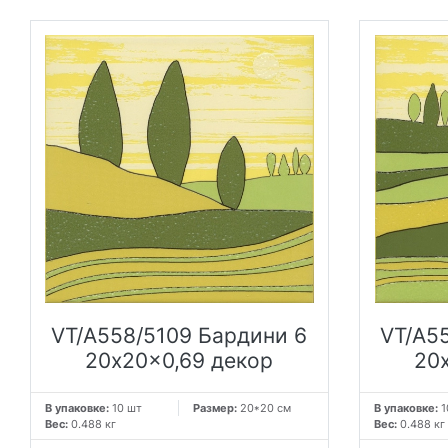
VT/A558/5109 Бардини 6
VT/A5
20x20x0,69 декор
20
В упаковке:
10 шт
Размер:
20*20 см
В упаковке:
1
Вес:
0.488 кг
Вес:
0.488 кг