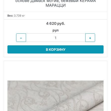
основе Дамаск мотив, бежевый KЕРАМА
МАРАЦЦИ
Вес:
3.739 кг
4 620 руб.
рул
−
+
В КОРЗИНУ