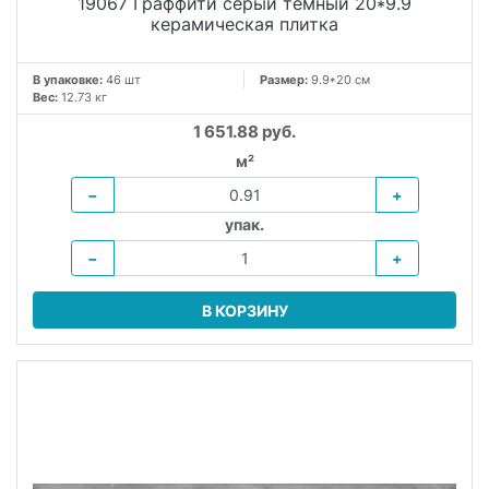
19067 Граффити серый темный 20*9.9
керамическая плитка
В упаковке:
46 шт
Размер:
9.9*20 см
Вес:
12.73 кг
1 651.88 руб.
м²
−
+
упак.
−
+
В КОРЗИНУ