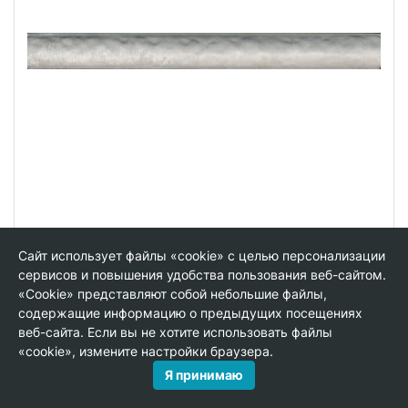
Сайт использует файлы «cookie» с целью персонализации
PRA003 Карандаш Граффити серый светлый
сервисов и повышения удобства пользования веб-сайтом.
20*2 бордюр
«Cookie» представляют собой небольшие файлы,
содержащие информацию о предыдущих посещениях
В упаковке:
24 шт
Размер:
2*20 см
веб-сайта. Если вы не хотите использовать файлы
Вес:
0.082 кг
«cookie», измените настройки браузера.
163.48 руб.
Я принимаю
шт