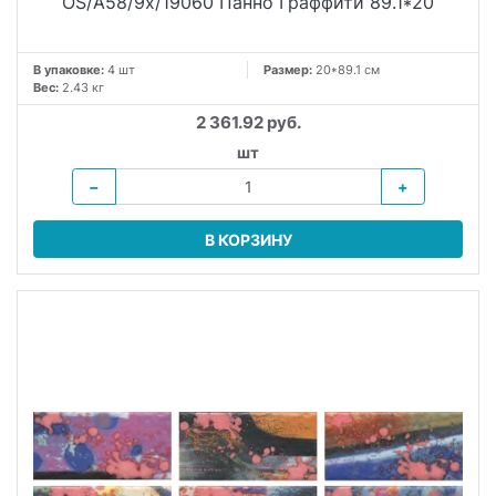
OS/A58/9x/19060 Панно Граффити 89.1*20
В упаковке:
4 шт
Размер:
20*89.1 см
Вес:
2.43 кг
2 361.92 руб.
шт
−
+
В КОРЗИНУ