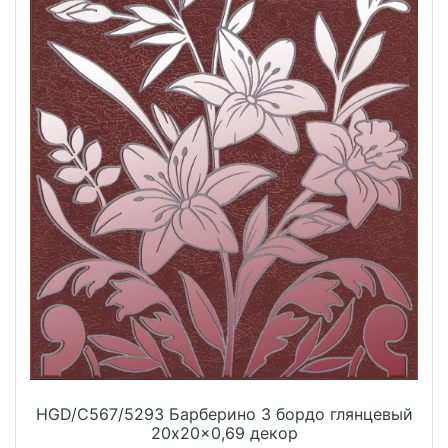
HGD/C567/5293 Барберино 3 бордо глянцевый
20x20x0,69 декор