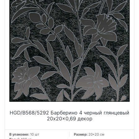
HGD/B568/5292 Барберино 4 черный глянцевый
20x20x0,69 декор
В упаковке:
10 шт
Размер:
20*20 см