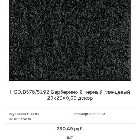
HGD/B576/5292 Барберино 6 черный глянцевый
20x20x0,69 декор
В упаковке:
10 шт
Размер:
20*20 см
Вес:
0.488 кг
290.40 руб.
шт