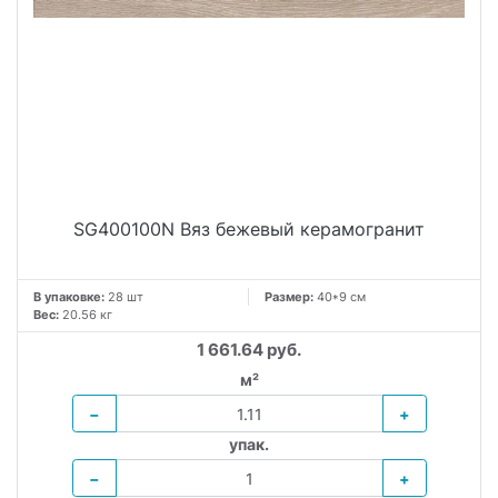
SG400100N Вяз бежевый керамогранит
В упаковке:
28 шт
Размер:
40*9 см
Вес:
20.56 кг
1 661.64 руб.
м²
−
+
упак.
−
+