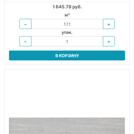
1 645.78 руб.
м²
−
+
упак.
−
+
В КОРЗИНУ