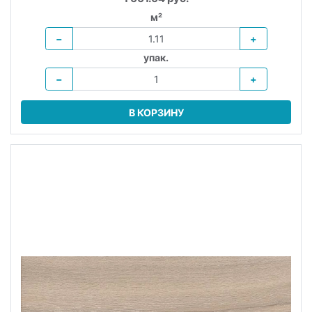
м²
−
+
упак.
−
+
В КОРЗИНУ