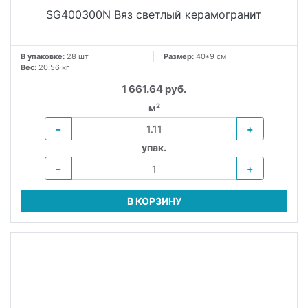
SG400300N Вяз светлый керамогранит
В упаковке:
28 шт
Размер:
40*9 см
Вес:
20.56 кг
1 661.64 руб.
м²
−
+
упак.
−
+
В КОРЗИНУ