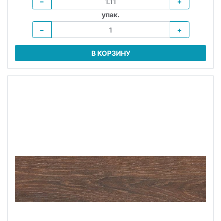
−
+
упак.
−
+
В КОРЗИНУ