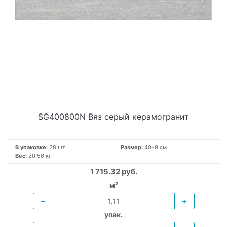
SG400800N Вяз серый керамогранит
В упаковке:
28 шт
Размер:
40*9 см
Вес:
20.56 кг
1 715.32 руб.
м²
−
+
упак.