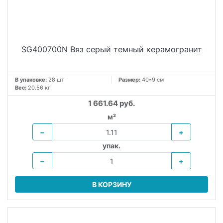
SG400700N Вяз серый темный керамогранит
В упаковке:
28 шт
Размер:
40*9 см
Вес:
20.56 кг
1 661.64 руб.
м²
−
+
упак.
−
+
В КОРЗИНУ