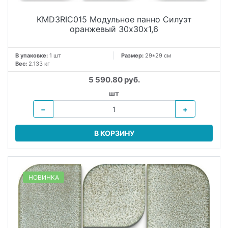
KMD3RIC015 Модульное панно Силуэт
оранжевый 30х30х1,6
В упаковке:
1 шт
Размер:
29*29 см
Вес:
2.133 кг
5 590.80 руб.
шт
−
+
В КОРЗИНУ
НОВИНКА