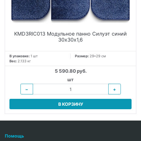
KMD3RIC013 Модульное панно Силуэт синий
30х30х1,6
В упаковке:
1 шт
Размер:
29*29 см
Вес:
2.133 кг
5 590.80 руб.
шт
−
+
В КОРЗИНУ
Помощь