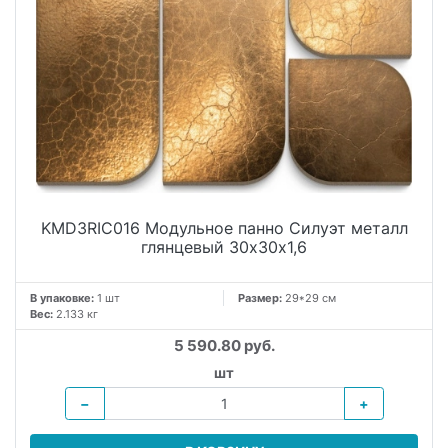
KMD3RIC016 Модульное панно Силуэт металл
глянцевый 30х30х1,6
В упаковке:
1 шт
Размер:
29*29 см
Вес:
2.133 кг
5 590.80 руб.
шт
−
+