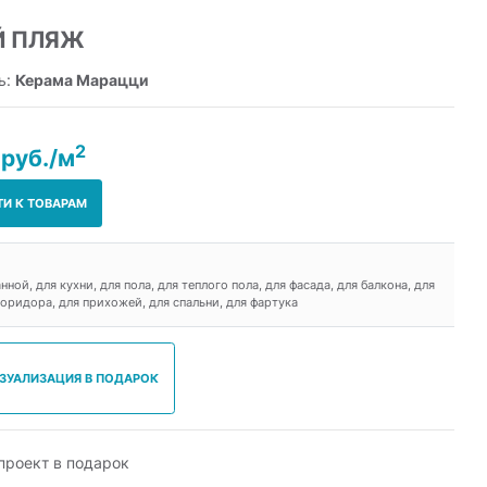
Й ПЛЯЖ
ь:
Керама Марацци
2
 руб./м
ТИ К ТОВАРАМ
анной, для кухни, для пола, для теплого пола, для фасада, для балкона, для
коридора, для прихожей, для спальни, для фартука
ИЗУАЛИЗАЦИЯ В ПОДАРОК
роект в подарок