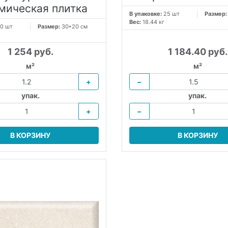
мическая плитка
В упаковке:
25 шт
Размер
Вес:
18.44 кг
0 шт
Размер:
30*20 см
1 254 руб.
1 184.40 руб.
м²
м²
+
−
упак.
упак.
+
−
В КОРЗИНУ
В КОРЗИНУ