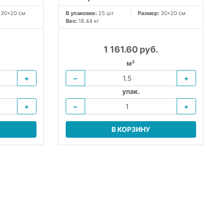
:
30*20 см
В упаковке:
25 шт
Размер:
30*20 см
Вес:
18.44 кг
1 161.60 руб.
м²
+
−
+
упак.
+
−
+
В КОРЗИНУ