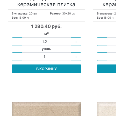
керамическая плитка
кера
В упаковке:
20 шт
Размер:
30*20 см
В упаковке:
2
Вес:
16.09 кг
Вес:
16.09 кг
1 280.40 руб.
м²
−
+
−
упак.
−
+
−
В КОРЗИНУ