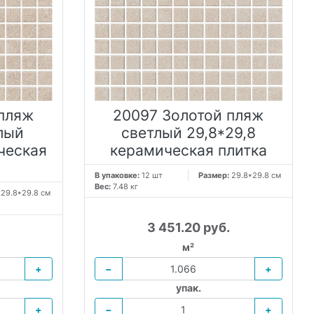
 пляж
20097 Золотой пляж
лый
светлый 29,8*29,8
ческая
керамическая плитка
В упаковке:
12 шт
Размер:
29.8*29.8 см
Вес:
7.48 кг
:
29.8*29.8 см
3 451.20 руб.
м²
+
−
+
упак.
+
−
+