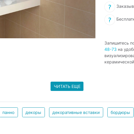
Заказыв
Бесплат
Запишитесь п
48-73
на удоб
визуализиров
керамической
ЧИТАТЬ ЕЩЕ
панно
декоры
декоративные вставки
бордюры