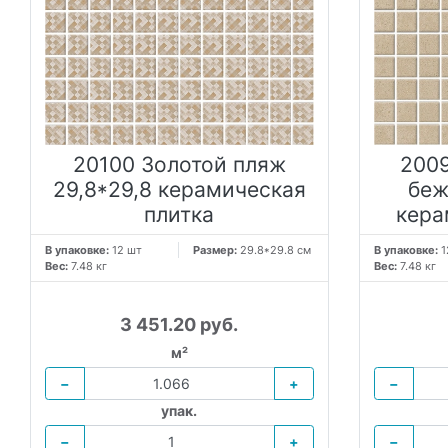
20100 Золотой пляж
2009
29,8*29,8 керамическая
беж
плитка
кера
В упаковке:
12 шт
Размер:
29.8*29.8 см
В упаковке:
1
Вес:
7.48 кг
Вес:
7.48 кг
3 451.20 руб.
м²
−
+
−
упак.
−
+
−