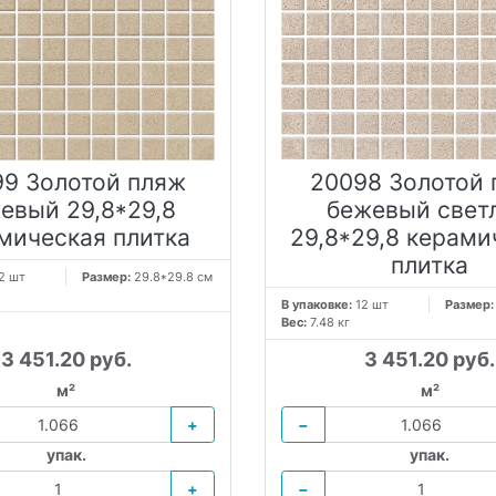
9 Золотой пляж
20098 Золотой
евый 29,8*29,8
бежевый свет
мическая плитка
29,8*29,8 керами
плитка
2 шт
Размер:
29.8*29.8 см
В упаковке:
12 шт
Размер
Вес:
7.48 кг
3 451.20 руб.
3 451.20 руб.
м²
м²
+
−
упак.
упак.
+
−