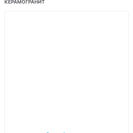
SG642920R (1,44м 4пл) Буонарроти серый
темный обрезной 60x60x0,9 керамогранит
В упаковке:
4 шт
Размер:
60*60 см
Вес:
28.28 кг
2 826.74 руб.