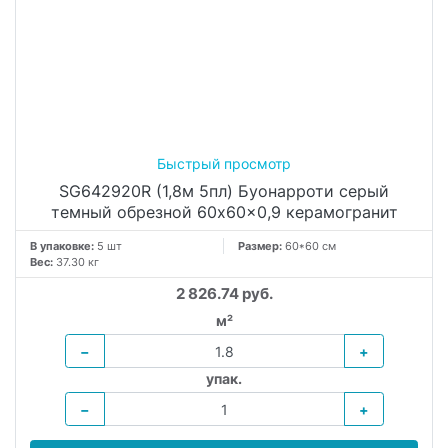
SG642920R (1,8м 5пл) Буонарроти серый
темный обрезной 60x60x0,9 керамогранит
В упаковке:
5 шт
Размер:
60*60 см
Вес:
37.30 кг
2 826.74 руб.
м²
−
+
упак.
−
+
В КОРЗИНУ