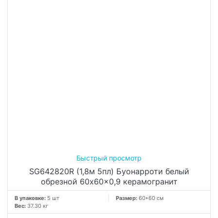
SG642820R (1,8м 5пл) Буонарроти белый
обрезной 60x60x0,9 керамогранит
В упаковке:
5 шт
Размер:
60*60 см
Вес:
37.30 кг
2 790.14 руб.
м²
−
+