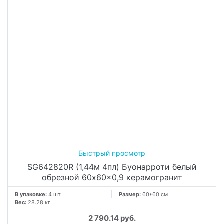
SG642820R (1,44м 4пл) Буонарроти белый
обрезной 60x60x0,9 керамогранит
В упаковке:
4 шт
Размер:
60*60 см
Вес:
28.28 кг
2 790.14 руб.
м²
−
+
упак.
−
+