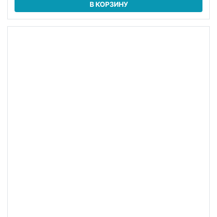
SG643020R (1.8м 5пл) Буонарроти обрезной
60x60x0,9 керамогранит
В упаковке:
5 шт
Размер:
60*60 см