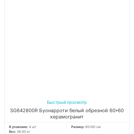
SG642800R Буонарроти белый обрезной 60*60
керамогранит
В упаковке:
4 шт
Размер:
60*60 см
Вес:
36.60 кг
Товар снят с производства. По наличию в остатках
уточняйте у менеджеров.