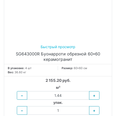
SG643000R Буонарроти обрезной 60*60
керамогранит
В упаковке:
4 шт
Размер:
60*60 см
Вес:
36.60 кг
2 155.20 руб.
м²
−
+
упак.
−
+
В КОРЗИНУ