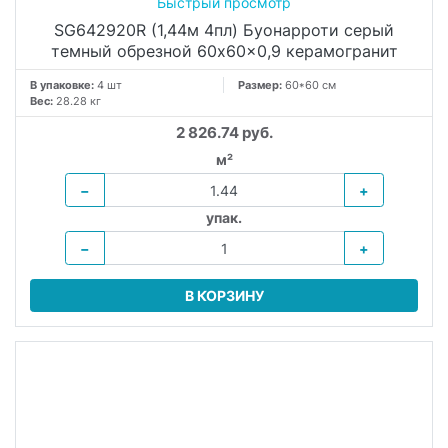
м²
−
+
упак.
−
+
В КОРЗИНУ