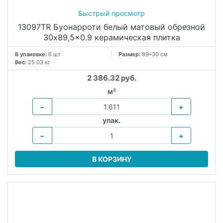
13097TR Буонарроти белый матовый обрезной
30x89,5x0.9 керамическая плитка
В упаковке:
6 шт
Размер:
89*30 см
Вес:
25.03 кг
2 386.32 руб.
м²
−
+
упак.
−
+
В КОРЗИНУ