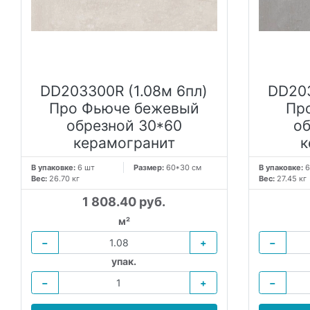
DD203300R (1.08м 6пл)
DD203
Про Фьюче бежевый
Пр
обрезной 30*60
о
керамогранит
к
В упаковке:
6 шт
Размер:
60*30 см
В упаковке:
6
Вес:
26.70 кг
Вес:
27.45 кг
1 808.40 руб.
м²
−
+
−
упак.
−
+
−