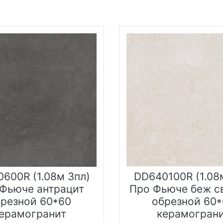
600R (1.08м 3пл)
DD640100R (1.08
Фьюче антрацит
Про Фьюче беж с
брезной 60*60
обрезной 60*
ерамогранит
керамогран