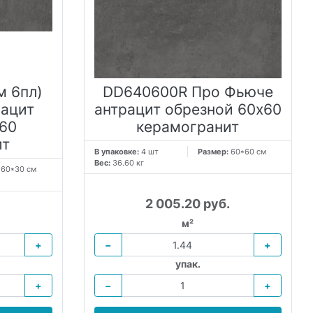
м 6пл)
DD640600R Про Фьюче
рацит
антрацит обрезной 60x60
60
керамогранит
ит
В упаковке:
4 шт
Размер:
60*60 см
Вес:
36.60 кг
:
60*30 см
2 005.20 руб.
м²
+
−
+
упак.
+
−
+