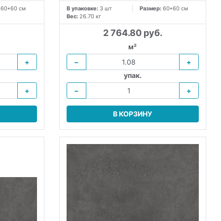
:
60*60 см
В упаковке:
3 шт
Размер:
60*60 см
Вес:
26.70 кг
2 764.80 руб.
м²
+
−
+
упак.
+
−
+
В КОРЗИНУ