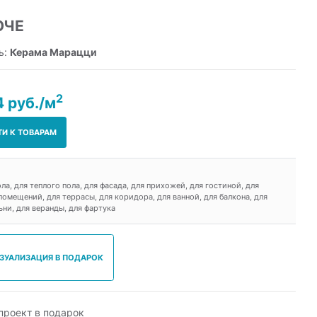
ЮЧЕ
ь:
Керама Марацци
2
4 руб./м
ТИ К ТОВАРАМ
ола, для теплого пола, для фасада, для прихожей, для гостиной, для
омещений, для террасы, для коридора, для ванной, для балкона, для
ьни, для веранды, для фартука
ИЗУАЛИЗАЦИЯ В ПОДАРОК
роект в подарок