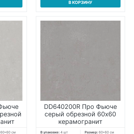
В КОРЗИНУ
Фьюче
DD640200R Про Фьюче
брезной
серый обрезной 60x60
ранит
керамогранит
:
60*60 см
В упаковке:
4 шт
Размер:
60*60 см