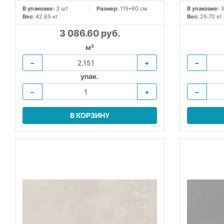
В упаковке:
3 шт
Размер:
119*60 см
В упаковке:
3
Вес:
42.65 кг
Вес:
26.70 кг
3 086.60 руб.
м²
−
+
−
упак.
−
+
−
В КОРЗИНУ