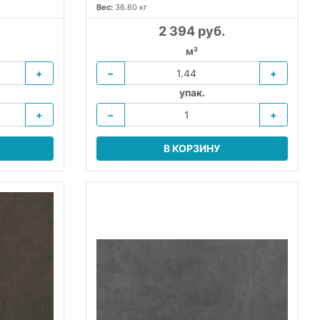
Вес:
36.60 кг
2 394 руб.
м²
+
−
+
упак.
+
−
+
В КОРЗИНУ