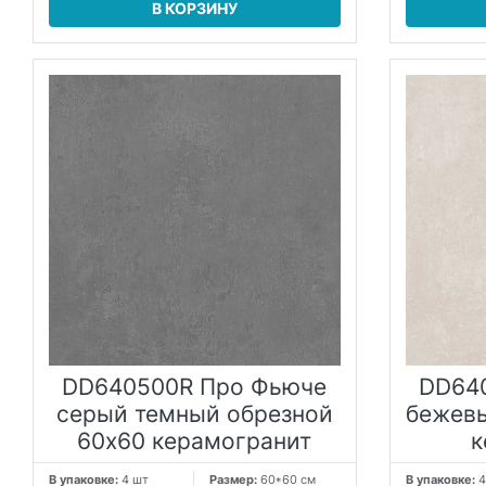
В КОРЗИНУ
DD640500R Про Фьюче
DD64
серый темный обрезной
бежевы
60x60 керамогранит
к
В упаковке:
4 шт
Размер:
60*60 см
В упаковке:
4