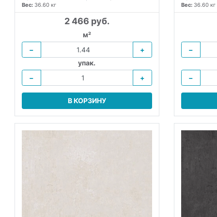
Вес:
36.60 кг
Вес:
36.60 кг
2 466 руб.
м²
−
+
−
упак.
−
+
−
В КОРЗИНУ