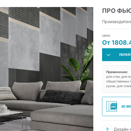
ПРО ФЬ
Производител
Цена:
От 1808.
ПЕРЕЙ
Применение:
для стен, для п
общественных п
кухни, для спал
3D В
Дизайн-п