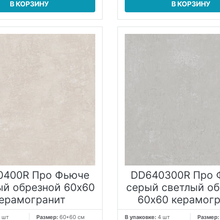
В КОРЗИНУ
В КОРЗИНУ
0400R Про Фьюче
DD640300R Про 
й обрезной 60x60
серый светлый о
ерамогранит
60x60 керамог
 шт
Размер:
60*60 см
В упаковке:
4 шт
Размер