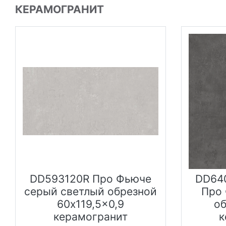
КЕРАМОГРАНИТ
DD593120R Про Фьюче
DD640
серый светлый обрезной
Про 
60x119,5x0,9
о
керамогранит
к