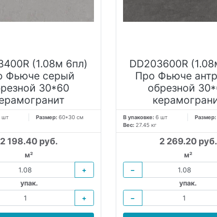
400R (1.08м 6пл)
DD203600R (1.08
о Фьюче серый
Про Фьюче ант
брезной 30*60
обрезной 30*
ерамогранит
керамогран
 шт
Размер:
60*30 см
В упаковке:
6 шт
Размер
Вес:
27.45 кг
2 198.40 руб.
2 269.20 руб.
м²
м²
+
−
упак.
упак.
+
−