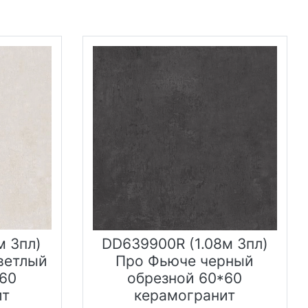
м 3пл)
DD639900R (1.08м 3пл)
ветлый
Про Фьюче черный
60
обрезной 60*60
ит
керамогранит