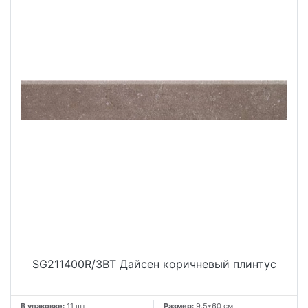
SG211400R/3BT Дайсен коричневый плинтус
В упаковке:
11 шт
Размер:
9.5*60 см