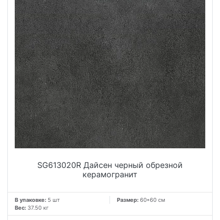
SG613020R Дайсен черный обрезной
керамогранит
В упаковке:
5 шт
Размер:
60*60 см
Вес:
37.50 кг