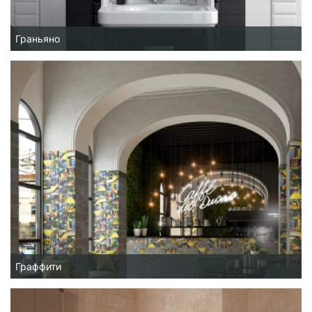
Граньяно
Граффити