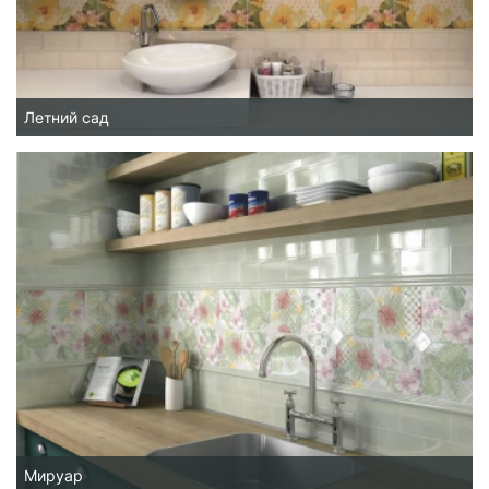
Летний сад
Мируар