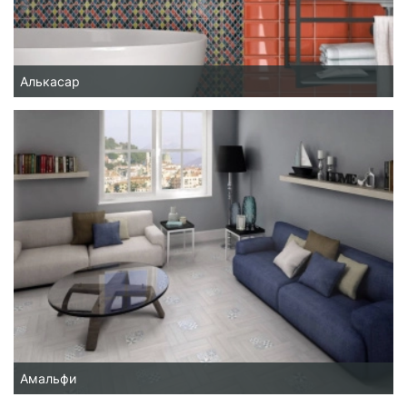
Алькасар
Амальфи