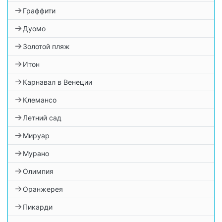
Граффити
Дуомо
Золотой пляж
Итон
Карнавал в Венеции
Клемансо
Летний сад
Мируар
Мурано
Олимпия
Оранжерея
Пикарди