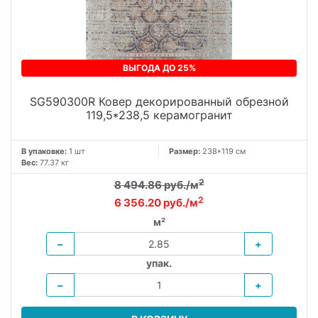
ВЫГОДА ДО 25%
SG590300R Ковер декорированный обрезной
119,5*238,5 керамогранит
В упаковке:
1 шт
Размер:
238*119 см
Вес:
77.37 кг
2
8 494.86 руб./м
2
6 356.20 руб./м
м²
−
+
упак.
−
+