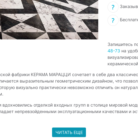
Заказыв
Бесплат
Запишитесь п
48-73
на удоб
визуализиров
керамической
йской фабрики КЕРАМА МАРАЦЦИ сочетает в себе два классическ
личается выразительным геометрическим дизайном, что позвол
оторую визуально практически невозможно отличить он натура
м.
 вдохновились отделкой входных групп в столице мировой моды
бладает непревзойденными эксплуатационными качествами и э
ЧИТАТЬ ЕЩЕ