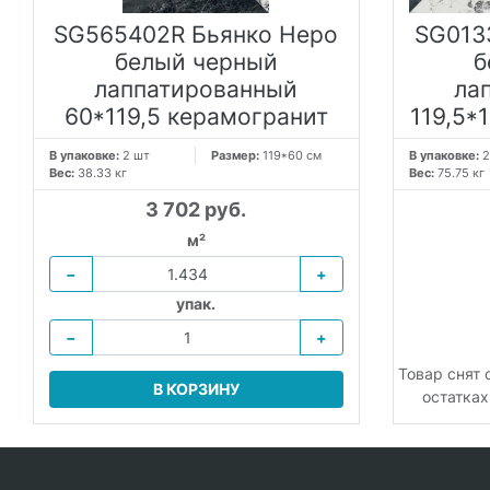
SG565402R Бьянко Неро
SG013
белый черный
б
лаппатированный
ла
60*119,5 керамогранит
119,5*
В упаковке:
2 шт
Размер:
119*60 см
В упаковке:
2
Вес:
38.33 кг
Вес:
75.75 кг
3 702 руб.
м²
−
+
упак.
−
+
Товар снят 
В КОРЗИНУ
остатках