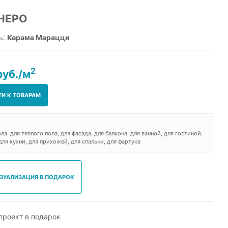
НЕРО
ь:
Керама Марацци
2
руб./м
ТИ К ТОВАРАМ
ола, для теплого пола, для фасада, для балкона, для ванной, для гостиной,
для кухни, для прихожей, для спальни, для фартука
ИЗУАЛИЗАЦИЯ В ПОДАРОК
роект в подарок