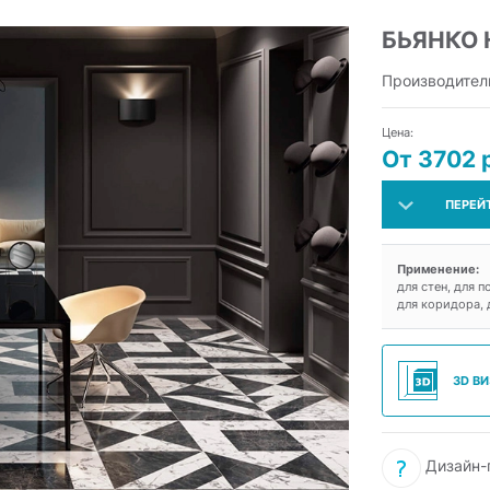
БЬЯНКО 
Производител
Цена:
От 3702 
ПЕРЕЙ
Применение:
для стен, для п
для коридора, 
3D В
Дизайн-п