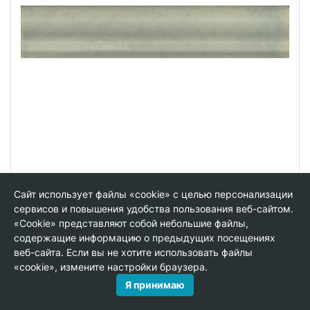
BLD055 Монтальбано зеленый светлый матовый
Сайт использует файлы «cookie» с целью персонализации
15x3x1,6 бордюр
сервисов и повышения удобства пользования веб-сайтом.
«Cookie» представляют собой небольшие файлы,
содержащие информацию о предыдущих посещениях
В упаковке:
40 шт
Размер:
3*15 см
Вес:
0.093 кг
веб-сайта. Если вы не хотите использовать файлы
«cookie», измените настройки браузера.
196.42 руб.
Я принимаю
шт