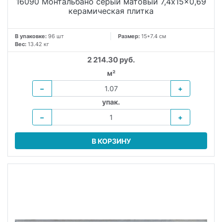
16090 Монтальбано серый матовый 7,4x15x0,69
керамическая плитка
В упаковке:
96 шт
Размер:
15*7.4 см
Вес:
13.42 кг
2 214.30 руб.
м²
−
+
упак.
−
+
В КОРЗИНУ