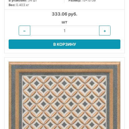
В упаковке:
34 шт
Размер:
15*15 см
Вес:
0.403 кг
333.06 руб.
шт
−
+
В КОРЗИНУ