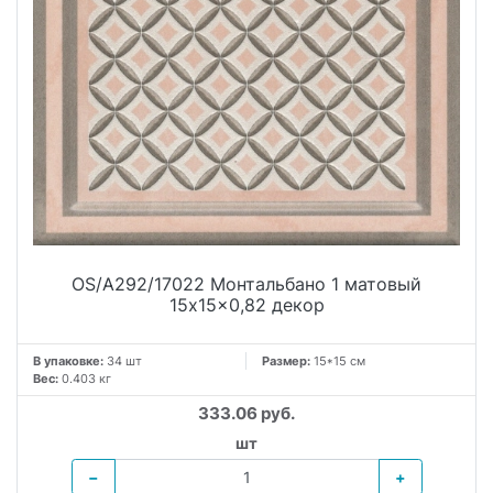
OS/A292/17022 Монтальбано 1 матовый
15x15x0,82 декор
В упаковке:
34 шт
Размер:
15*15 см
Вес:
0.403 кг
333.06 руб.
шт
−
+