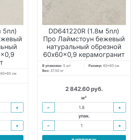
 5пл)
DD641220R (1.8м 5пл)
ежевый
Про Лаймстоун бежевый
льный
натуральный обрезной
x0,9
60x60x0,9 керамогранит
т
В упаковке:
5 шт
Размер:
60*60 см
Вес:
37.50 кг
:
60*60 см
.
2 842.60 руб.
м²
+
−
+
упак.
+
−
+