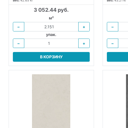
Вес:
42.65 кг
Вес:
43.21 кг
3 052.44 руб.
м²
−
+
−
упак.
−
+
−
В КОРЗИНУ