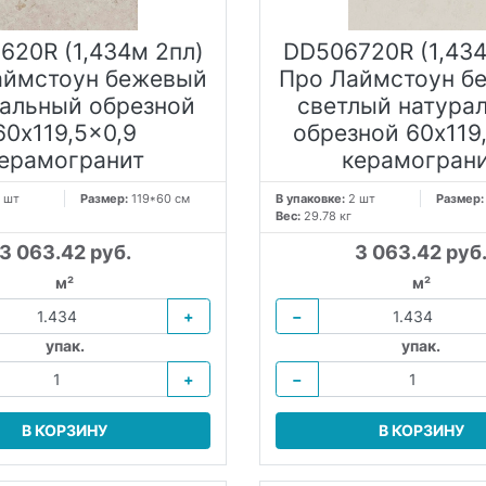
620R (1,434м 2пл)
DD506720R (1,434
аймстоун бежевый
Про Лаймстоун б
альный обрезной
светлый натура
60x119,5x0,9
обрезной 60x119
ерамогранит
керамогран
 шт
Размер:
119*60 см
В упаковке:
2 шт
Размер
Вес:
29.78 кг
3 063.42 руб.
3 063.42 руб
м²
м²
+
−
упак.
упак.
+
−
В КОРЗИНУ
В КОРЗИНУ