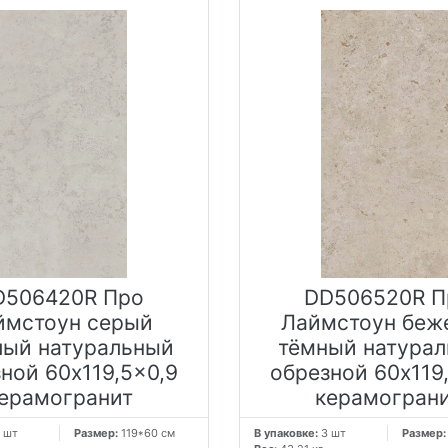
D506420R Про
DD506520R П
ймстоун серый
Лаймстоун беж
лый натуральный
тёмный натура
ной 60x119,5x0,9
обрезной 60x119
ерамогранит
керамогран
 шт
Размер:
119*60 см
В упаковке:
3 шт
Размер