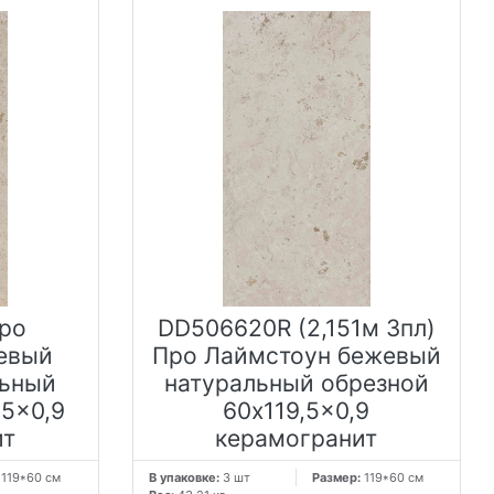
ро
DD506620R (2,151м 3пл)
евый
Про Лаймстоун бежевый
льный
натуральный обрезной
,5x0,9
60x119,5x0,9
ит
керамогранит
:
119*60 см
В упаковке:
3 шт
Размер:
119*60 см