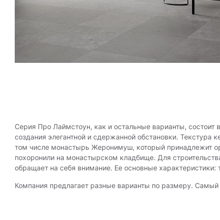
Серия Про Лаймстоун, как и остальные варианты, состоит 
создания элегантной и сдержанной обстановки. Текстура к
том числе монастырь Жеронимуш, который принадлежит орде
похоронили на монастырском кладбище. Для строительства
обращает на себя внимание. Ее основные характеристики: 
Компания предлагает разные варианты по размеру. Самый 
ковер на полу. Дизайнеры часто используют керамогранит
подойдет и для создания интересного готического стиля.
для фона серо-бежевый цвет. С помощью плитки можно соз