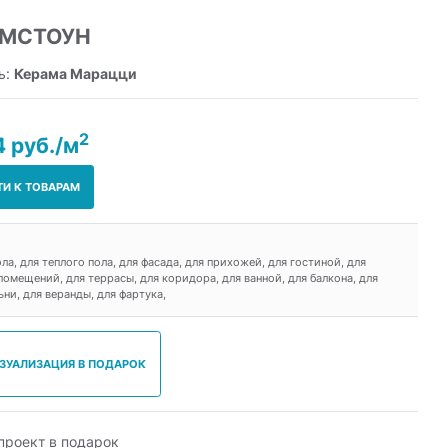
ЙМСТОУН
ь:
Керама Марацци
2
4 руб./м
ТИ К ТОВАРАМ
ола, для теплого пола, для фасада, для прихожей, для гостиной, для
омещений, для террасы, для коридора, для ванной, для балкона, для
ьни, для веранды, для фартука,
ИЗУАЛИЗАЦИЯ В ПОДАРОК
роект в подарок