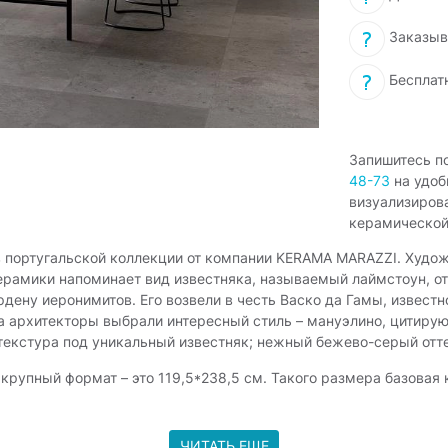
Заказыв
Бесплат
Запишитесь п
48-73
на удоб
визуализиров
керамической
в португальской коллекции от компании KERAMA MARAZZI. Худож
ерамики напоминает вид известняка, называемый лаймстоун, от
ну иеронимитов. Его возвели в честь Васко да Гамы, известно
 архитекторы выбрали интересный стиль – мануэлино, цитирую
текстура под уникальный известняк; нежный бежево-серый отте
крупный формат – это 119,5*238,5 см. Такого размера базовая
 с орнаментом, чтобы выложить интересный рисунок по центру 
 У Про Лаймстоун есть декоративные элементы формата 30*30 с
дать разнообразный интерьер. Вспомогательные элементы – эт
ЧИТАТЬ ЕЩЕ