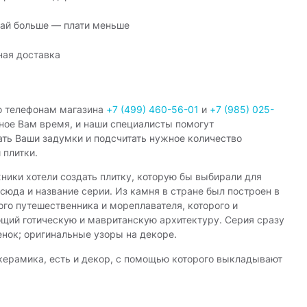
ай больше — плати меньше
ная доставка
о телефонам магазина
+7 (499) 460-56-01
и
+7 (985) 025-
ное Вам время, и наши специалисты помогут
ать Ваши задумки и подсчитать нужное количество
 плитки.
ники хотели создать плитку, которую бы выбирали для
сюда и название серии. Из камня в стране был построен в
го путешественника и мореплавателя, которого и
щий готическую и мавританскую архитектуру. Серия сразу
нок; оригинальные узоры на декоре.
 керамика, есть и декор, с помощью которого выкладывают
комнаты. Интерьер получается аристократическим. Серия
м, которые стилизованы под мозаику. Художники выбрали
о бордюры или отдельные части, которые применяют для