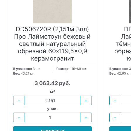
DD506720R (2,151м 3пл)
D
Про Лаймстоун бежевый
Ла
светлый натуральный
тёмн
обрезной 60x119,5x0,9
обрез
керамогранит
к
В упаковке:
3 шт
Размер:
119*60 см
В упаковке:
3
Вес:
43.21 кг
Вес:
42.65 кг
3 063.42 руб.
м²
−
+
−
упак.
−
+
−