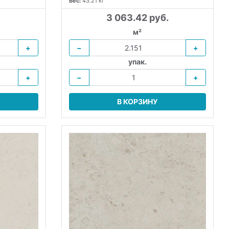
Вес:
43.21 кг
3 063.42 руб.
м²
+
−
+
упак.
+
−
+
В КОРЗИНУ