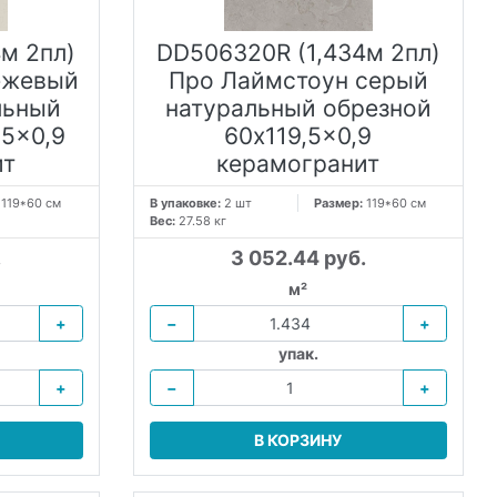
м 2пл)
DD506320R (1,434м 2пл)
ежевый
Про Лаймстоун серый
льный
натуральный обрезной
,5x0,9
60x119,5x0,9
ит
керамогранит
:
119*60 см
В упаковке:
2 шт
Размер:
119*60 см
Вес:
27.58 кг
.
3 052.44 руб.
м²
+
−
+
упак.
+
−
+
В КОРЗИНУ