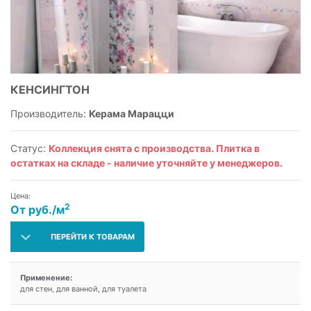
КЕНСИНГТОН
Производитель:
Керама Марацци
Статус:
Коллекция снята с производства. Плитка в
остатках на складе - наличие уточняйте у менеджеров.
Цена:
2
От руб./м
ПЕРЕЙТИ К ТОВАРАМ
Применение:
для стен, для ванной, для туалета