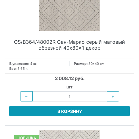
OS/B364/48002R Сан-Марко серый матовый
обрезной 40x80x1 декор
В упаковке:
4 шт
Размер:
80*40 см
Вес:
5.65 кг
2 008.12 руб.
шт
−
+
В КОРЗИНУ
НОВИНКА