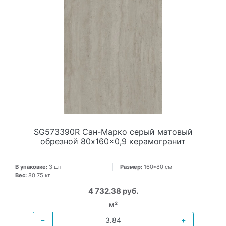
SG573390R Сан-Марко серый матовый
обрезной 80x160x0,9 керамогранит
В упаковке:
3 шт
Размер:
160*80 см
Вес:
80.75 кг
4 732.38 руб.
м²
−
+