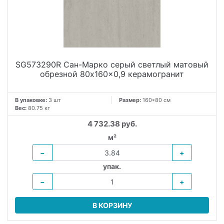
SG573290R Сан-Марко серый светлый матовый
обрезной 80x160x0,9 керамогранит
В упаковке:
3 шт
Размер:
160*80 см
Вес:
80.75 кг
4 732.38 руб.
м²
−
+
упак.
−
+
В КОРЗИНУ