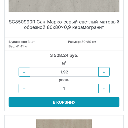
SG850990R Сан-Марко серый светлый матовый
обрезной 80x80x0,9 керамогранит
В упаковке:
3 шт
Размер:
80*80 см
Вес:
41.41 кг
3 528.24 руб.
м²
−
+
упак.
−
+
В КОРЗИНУ