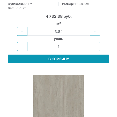
В упаковке:
3 шт
Размер:
160*80 см
Вес:
80.75 кг
4 732.38 руб.
м²
−
+
упак.
−
+
В КОРЗИНУ