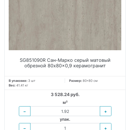
SG851090R Сан-Марко серый матовый
обрезной 80x80x0,9 керамогранит
В упаковке:
3 шт
Размер:
80*80 см
Вес:
41.41 кг
3 528.24 руб.
м²
−
+
упак.
−
+