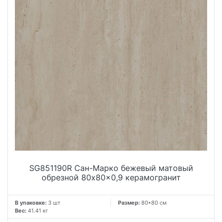
устойчивости к воздействию внешних факторов. Плитка
серии Сан-Марко доступна в нескольких цветовых
вариантах: бежевом, коричневом, светло-коричневом,
светло-сером, сером, темно-сером и черном. Благодаря
этому каждый сможет выбрать именно тот оттенок,
который подойдет под интерьер и создаст желаемую
атмосферу. Коллекция Сан-Марко сочетает в себе
элегантность и удобство использования, делая ее
идеальным выбором для любого пространства.
Изысканный дизайн, прочность и легкость ухода – все это
делает плитку серии Сан-Марко непременным акцентом в
интерьере любого помещения.
SG851190R Сан-Марко бежевый матовый
обрезной 80x80x0,9 керамогранит
В упаковке:
3 шт
Размер:
80*80 см
Вес:
41.41 кг