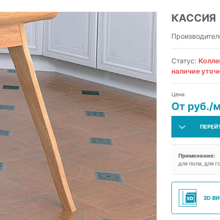
КАССИЯ
Производител
Статус:
Колле
наличие уточ
Цена:
От руб./
ПЕРЕЙ
Применение:
для пола, для г
3D В