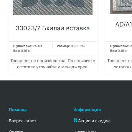
AD/A
33023/7 Бхилаи вставка
В упаковке:
25 шт
Размер:
10*10 см
В упаковке:
2
Вес:
0.16 кг
Вес:
0.16 кг
Товар снят с производства. По наличию в
Товар снят 
остатках уточняйте у менеджеров.
остатках
Помощь
Информация
Вопрос-ответ
Акции и скидки
Oплата
Интерьеры