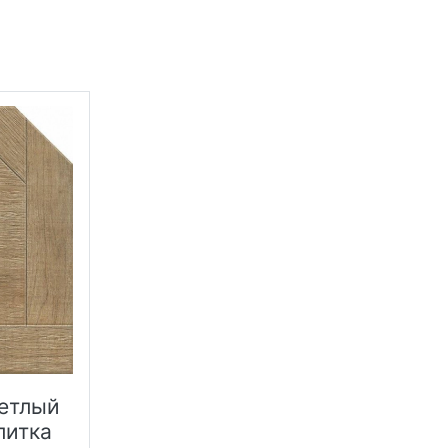
етлый
литка