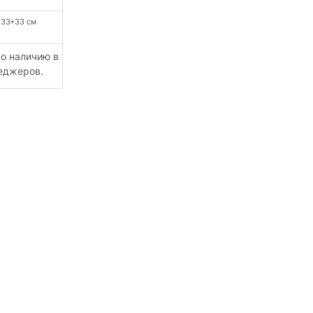
:
33*33 см
По наличию в
неджеров.