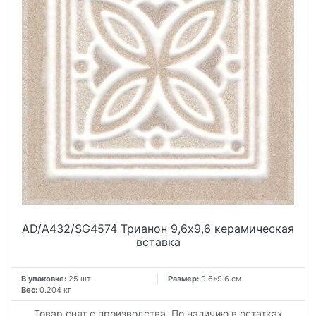
AD/A432/SG4574 Трианон 9,6x9,6 керамическая
вставка
В упаковке:
25 шт
Размер:
9.6*9.6 см
Вес:
0.204 кг
Товар снят с производства. По наличию в остатках