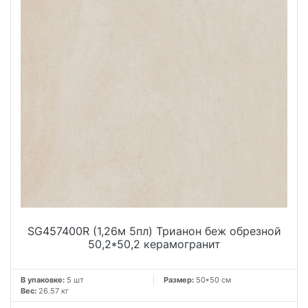
SG457400R (1,26м 5пл) Трианон беж обрезной
50,2*50,2 керамогранит
В упаковке:
5 шт
Размер:
50*50 см
Вес:
26.57 кг