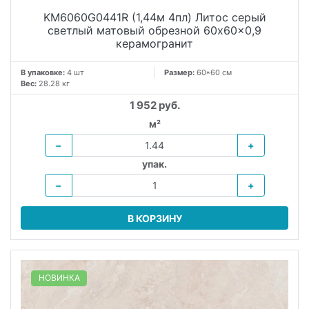
KM6060G0441R (1,44м 4пл) Литос серый
светлый матовый обрезной 60x60x0,9
керамогранит
В упаковке:
4 шт
Размер:
60*60 см
Вес:
28.28 кг
1 952 руб.
м²
−
+
упак.
−
+
В КОРЗИНУ
НОВИНКА