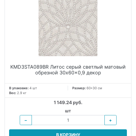
KMD3STA089BR Литос серый светлый матовый
обрезной 30x60x0,9 декор
В упаковке:
4 шт
Размер:
60*30 см
Вес:
2.9 кг
1 149.24 руб.
шт
−
+
В КОРЗИНУ