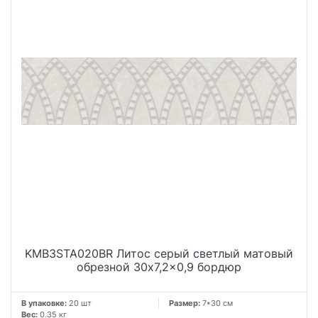
KMB3STA020BR Литос серый светлый матовый
обрезной 30x7,2x0,9 бордюр
В упаковке:
20 шт
Размер:
7*30 см
Вес:
0.35 кг