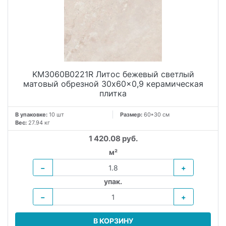
KM3060B0221R Литос бежевый светлый
матовый обрезной 30x60x0,9 керамическая
плитка
В упаковке:
10 шт
Размер:
60*30 см
Вес:
27.94 кг
1 420.08 руб.
м²
−
+
упак.
−
+
В КОРЗИНУ