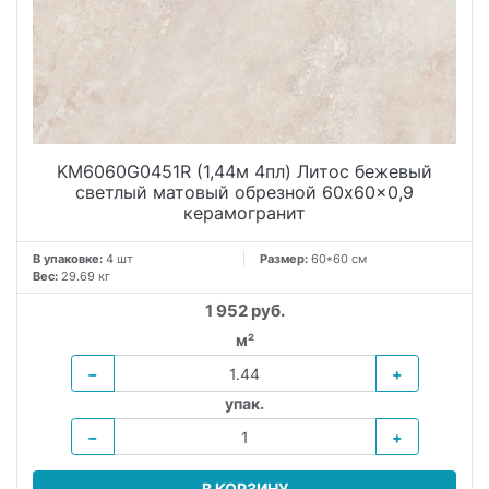
KM6060G0451R (1,44м 4пл) Литос бежевый
светлый матовый обрезной 60x60x0,9
керамогранит
В упаковке:
4 шт
Размер:
60*60 см
Вес:
29.69 кг
1 952 руб.
м²
−
+
упак.
−
+
В КОРЗИНУ