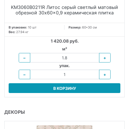
KM3060B0211R Литос серый светлый матовый
обрезной 30x60x0,9 керамическая плитка
В упаковке:
10 шт
Размер:
60*30 см
Вес:
27.94 кг
1 420.08 руб.
м²
−
+
упак.
−
+
В КОРЗИНУ
ДЕКОРЫ