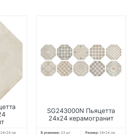
цетта
SG243000N Пьяцетта
24
24x24 керамогранит
ит
:
24*24 см
В упаковке:
23 шт
Размер:
24*24 см