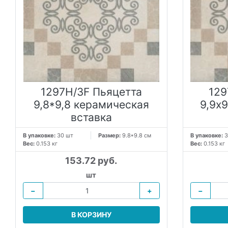
1297H/3F Пьяцетта
129
9,8*9,8 керамическая
9,9x
вставка
В упаковке:
30 шт
Размер:
9.8*9.8 см
В упаковке:
3
Вес:
0.153 кг
Вес:
0.153 кг
153.72 руб.
шт
−
+
−
В КОРЗИНУ