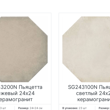
3200N Пьяцетта
SG243100N Пья
ежевый 24x24
светлый 24x
ерамогранит
керамогран
3 шт
Размер:
24*24 см
В упаковке:
23 шт
Размер