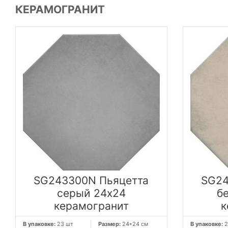
КЕРАМОГРАНИТ
SG243300N Пьяцетта
SG24
серый 24x24
б
керамогранит
к
В упаковке:
23 шт
Размер:
24*24 см
В упаковке:
2