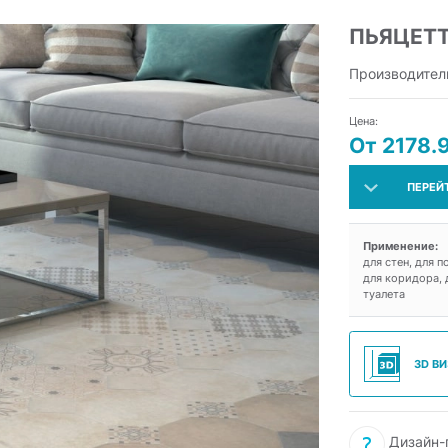
ПЬЯЦЕТ
Производител
Цена:
От 2178.
ПЕРЕЙ
Применение:
для стен, для п
для коридора, д
туалета
3D В
Дизайн-п