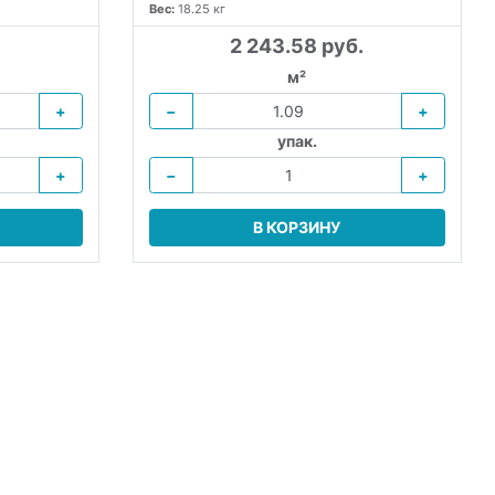
Вес:
18.25 кг
2 243.58 руб.
м²
+
−
+
упак.
+
−
+
В КОРЗИНУ