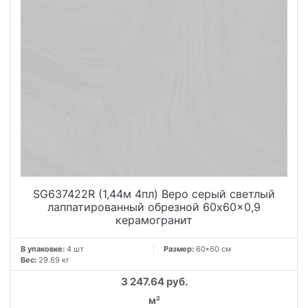
размер и оттенок идеально подойдут для создания
спокойной и нежной атмосферы в любом помещении.
Таким образом, серия Веро отличается своей
уникальностью и привлекательностью. Благодаря своей
качественной структуре, яркому рисунку и
светоотражающей глазури, она станет настоящим
украшением любого интерьера.
SG637422R (1,44м 4пл) Веро серый светлый
лаппатированный обрезной 60x60x0,9
керамогранит
В упаковке:
4 шт
Размер:
60*60 см
Вес:
29.69 кг
3 247.64 руб.
м²