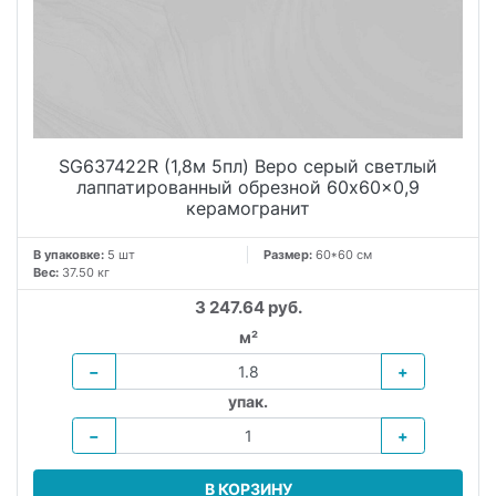
SG637422R (1,8м 5пл) Веро серый светлый
лаппатированный обрезной 60x60x0,9
керамогранит
В упаковке:
5 шт
Размер:
60*60 см
Вес:
37.50 кг
3 247.64 руб.
м²
−
+
упак.
−
+
В КОРЗИНУ