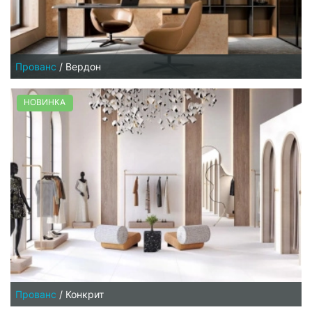
Прованс
/
Вердон
НОВИНКА
Прованс
/
Конкрит