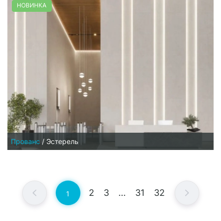
НОВИНКА
Прованс
/
Эстерель
2
3
...
31
32
1