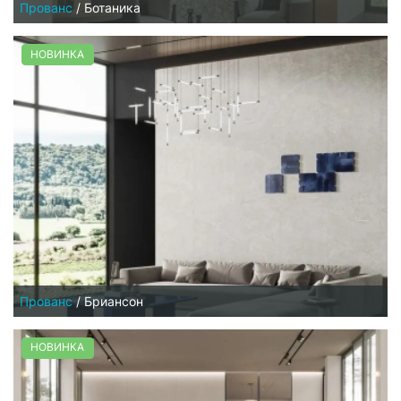
Прованс
/
Ботаника
НОВИНКА
Прованс
/
Бриансон
НОВИНКА