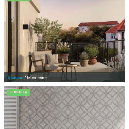
Прованс
/
Монпелье
НОВИНКА