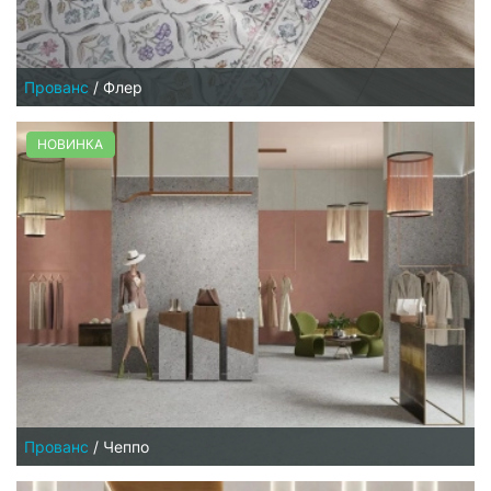
Прованс
/
Флер
НОВИНКА
Прованс
/
Чеппо