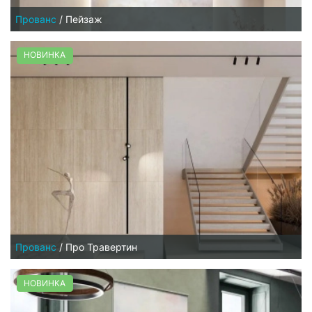
Прованс
/
Пейзаж
НОВИНКА
Прованс
/
Про Травертин
НОВИНКА