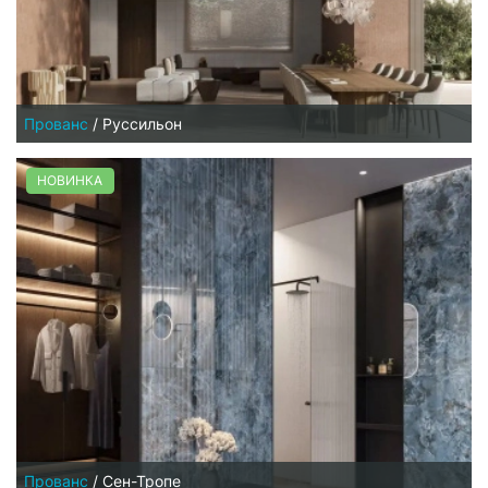
Прованс
/
Руссильон
НОВИНКА
Прованс
/
Сен-Тропе