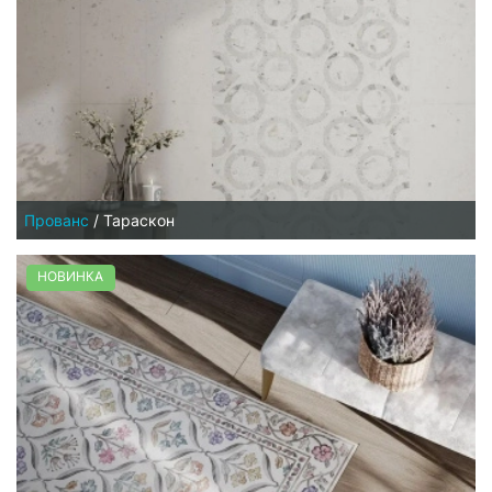
Прованс
/
Тараскон
НОВИНКА