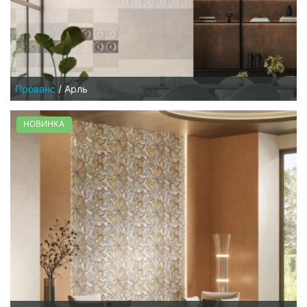
Прованс
/
Арль
НОВИНКА