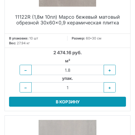
11122R (1,8м 10пл) Марсо бежевый матовый
обрезной 30x60x0,9 керамическая плитка
В упаковке:
10 шт
Размер:
60*30 см
Вес:
27.94 кг
2 474.16 руб.
м²
−
+
упак.
−
+
В КОРЗИНУ