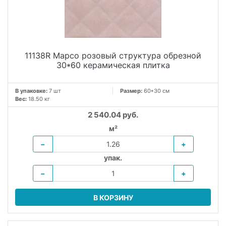
11138R Марсо розовый структура обрезной
30*60 керамическая плитка
В упаковке:
7 шт
Размер:
60*30 см
Вес:
18.50 кг
2 540.04 руб.
м²
−
+
упак.
−
+
В КОРЗИНУ