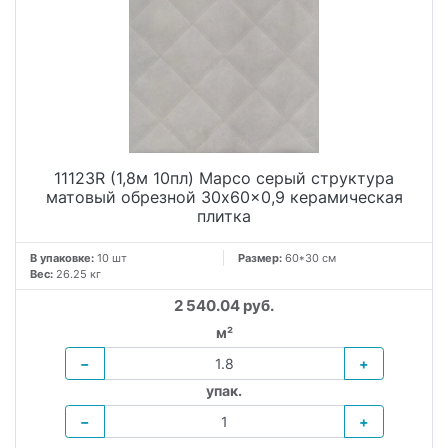
11123R (1,8м 10пл) Марсо серый структура
матовый обрезной 30x60x0,9 керамическая
плитка
В упаковке:
10 шт
Размер:
60*30 см
Вес:
26.25 кг
2 540.04 руб.
м²
−
+
упак.
−
+