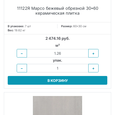
11122R Марсо бежевый обрезной 30*60
керамическая плитка
В упаковке:
7 шт
Размер:
60*30 см
Вес:
19.62 кг
2 474.16 руб.
м²
−
+
упак.
−
+
В КОРЗИНУ