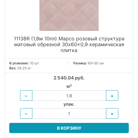
11138R (1,8м 10пл) Марсо розовый структура
матовый обрезной 30x60x0,9 керамическая
плитка
В упаковке:
10 шт
Размер:
60*30 см
Вес:
26.25 кг
2 540.04 руб.
м²
−
+
упак.
−
+
В КОРЗИНУ