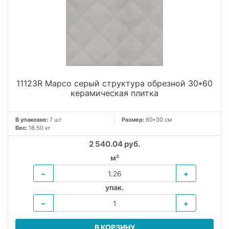
11123R Марсо серый структура обрезной 30*60
керамическая плитка
В упаковке:
7 шт
Размер:
60*30 см
Вес:
18.50 кг
2 540.04 руб.
м²
−
+
упак.
−
+
В КОРЗИНУ