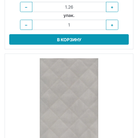
−
+
упак.
−
+
В КОРЗИНУ