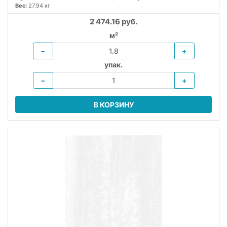
Вес:
27.94 кг
2 474.16 руб.
м²
−
+
упак.
−
+
В КОРЗИНУ