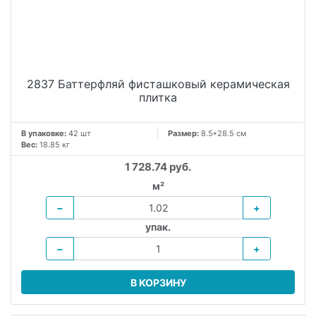
2837 Баттерфляй фисташковый керамическая
плитка
В упаковке:
42 шт
Размер:
8.5*28.5 см
Вес:
18.85 кг
1 728.74 руб.
м²
−
+
упак.
−
+
В КОРЗИНУ