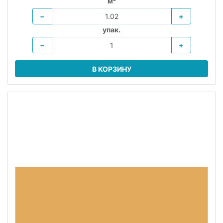
м²
−
+
упак.
−
+
В КОРЗИНУ