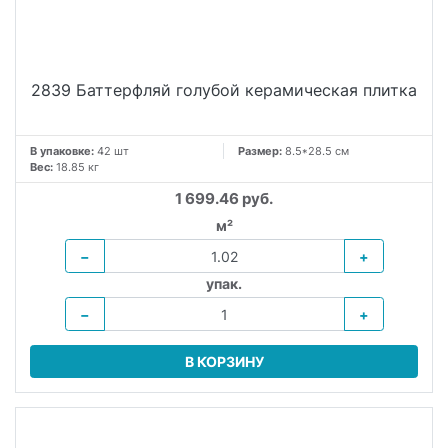
2839 Баттерфляй голубой керамическая плитка
В упаковке:
42 шт
Размер:
8.5*28.5 см
Вес:
18.85 кг
1 699.46 руб.
м²
−
+
упак.
−
+
В КОРЗИНУ