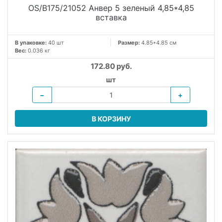
OS/B175/21052 Анвер 5 зеленый 4,85*4,85
вставка
В упаковке:
40 шт
Размер:
4.85*4.85 см
Вес:
0.036 кг
172.80 руб.
шт
−
+
В КОРЗИНУ