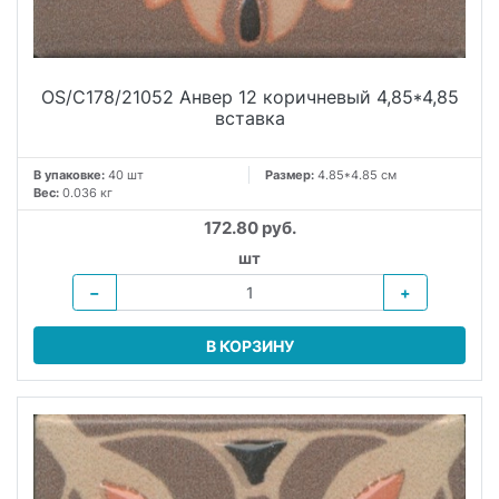
OS/C178/21052 Анвер 12 коричневый 4,85*4,85
вставка
В упаковке:
40 шт
Размер:
4.85*4.85 см
Вес:
0.036 кг
172.80 руб.
шт
−
+
В КОРЗИНУ