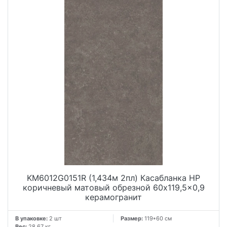
KM6012G0151R (1,434м 2пл) Касабланка HP
коричневый матовый обрезной 60x119,5x0,9
керамогранит
В упаковке:
2 шт
Размер:
119*60 см
Вес:
28.67 кг