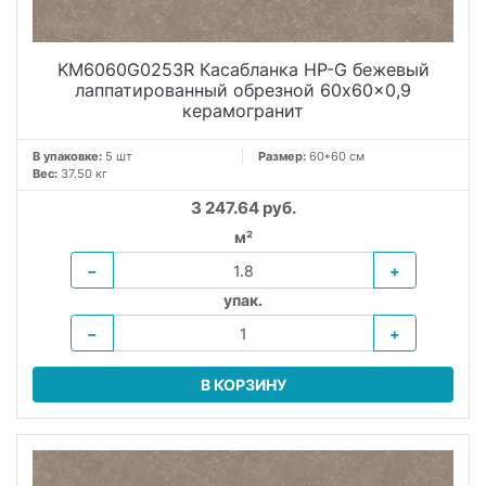
KM6060G0253R Касабланка HP-G бежевый
лаппатированный обрезной 60x60x0,9
керамогранит
В упаковке:
5 шт
Размер:
60*60 см
Вес:
37.50 кг
3 247.64 руб.
м²
−
+
упак.
−
+
В КОРЗИНУ