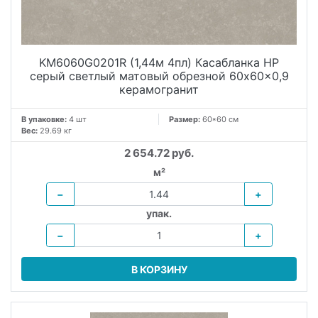
KM6060G0201R (1,44м 4пл) Касабланка HP
серый светлый матовый обрезной 60x60x0,9
керамогранит
В упаковке:
4 шт
Размер:
60*60 см
Вес:
29.69 кг
2 654.72 руб.
м²
−
+
упак.
−
+
В КОРЗИНУ