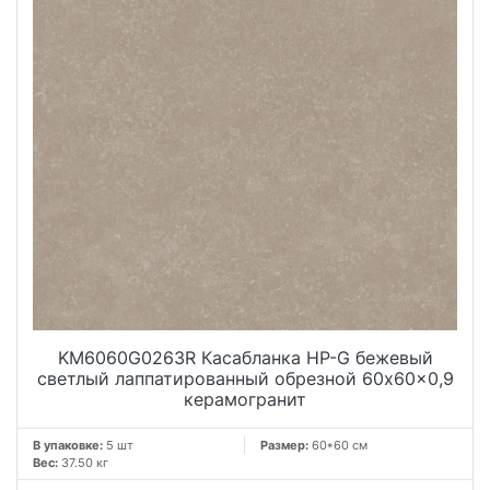
KM6060G0263R Касабланка HP-G бежевый
светлый лаппатированный обрезной 60x60x0,9
керамогранит
В упаковке:
5 шт
Размер:
60*60 см
Вес:
37.50 кг