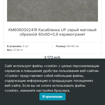
KM6060G0241R Касабланка UP серый матовый
обрезной 60x60x0,9 керамогранит
В упаковке:
5 шт
Размер:
60*60 см
Вес:
37.50 кг
3 172 руб.
м²
Сайт использует файлы «cookie» с целью персонализации
сервисов и повышения удобства пользования веб-сайтом.
−
+
«Cookie» представляют собой небольшие файлы,
упак.
содержащие информацию о предыдущих посещениях
−
+
веб-сайта. Если вы не хотите использовать файлы
«cookie», измените настройки браузера.
В КОРЗИНУ
Я принимаю