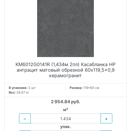
KM6012G0141R (1,434м 2пл) Касабланка HP
антрацит матовый обрезной 60x119,5x0,9
керамогранит
В упаковке:
2 шт
Размер:
119*60 см
Вес:
28.67 кг
2 954.84 руб.
м²
−
+
упак.