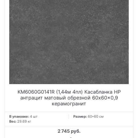
поверхность с эстетикой натурального камня безупречно
подходит для большинства жилых интерьеров и
общественных пространств.
Особый характер керамической композиции придадут
эффектные декоры KERAMA MARAZZI. Самый масштабный
из них также имеет внушительный размер 60x119,5 см.
Изысканный рисунок с имитацией мозаичной выкладки,
защищенный специальным покрытием, разработан таким
образом, что позволяет создавать непрерывную
композицию по горизонтали и вертикали, открывая новые
горизонты для творчества.
KM6060G0141R (1,44м 4пл) Касабланка HP
антрацит матовый обрезной 60x60x0,9
керамогранит
В упаковке:
4 шт
Размер:
60*60 см
Вес:
29.69 кг
2 745 руб.