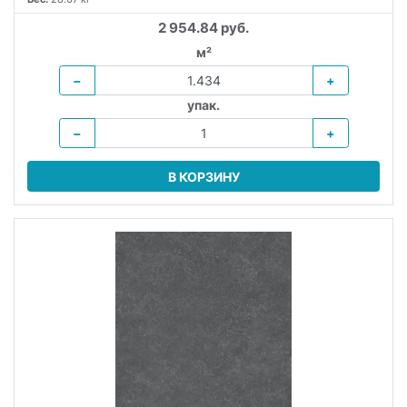
2 954.84 руб.
м²
−
+
упак.
−
+
В КОРЗИНУ