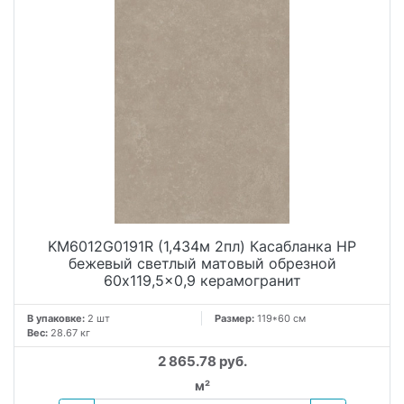
KM6012G0191R (1,434м 2пл) Касабланка HP
бежевый светлый матовый обрезной
60x119,5x0,9 керамогранит
В упаковке:
2 шт
Размер:
119*60 см
Вес:
28.67 кг
2 865.78 руб.
м²