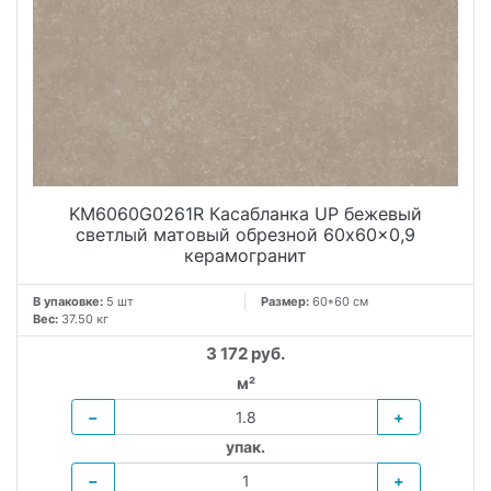
KM6060G0261R Касабланка UP бежевый
светлый матовый обрезной 60x60x0,9
керамогранит
В упаковке:
5 шт
Размер:
60*60 см
Вес:
37.50 кг
3 172 руб.
м²
−
+
упак.
−
+