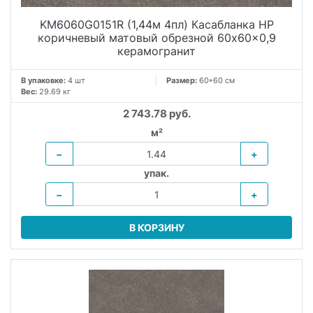
KM6060G0151R (1,44м 4пл) Касабланка HP
коричневый матовый обрезной 60x60x0,9
керамогранит
В упаковке:
4 шт
Размер:
60*60 см
Вес:
29.69 кг
2 743.78 руб.
м²
−
+
упак.
−
+
В КОРЗИНУ