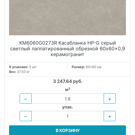
KM6060G0273R Касабланка HP-G серый
светлый лаппатированный обрезной 60x60x0,9
керамогранит
В упаковке:
5 шт
Размер:
60*60 см
Вес:
37.50 кг
3 247.64 руб.
м²
−
+
упак.
−
+
В КОРЗИНУ