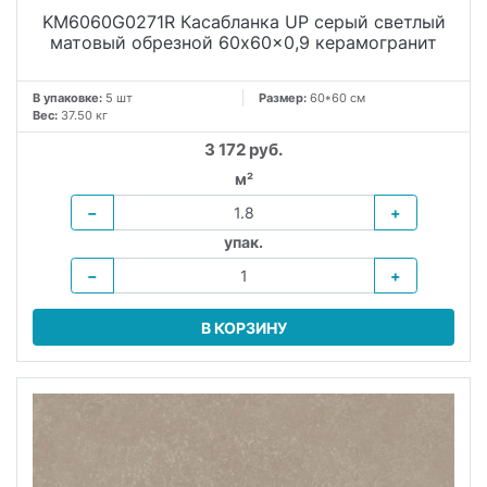
KM6060G0271R Касабланка UP серый светлый
матовый обрезной 60x60x0,9 керамогранит
В упаковке:
5 шт
Размер:
60*60 см
Вес:
37.50 кг
3 172 руб.
м²
−
+
упак.
−
+
В КОРЗИНУ