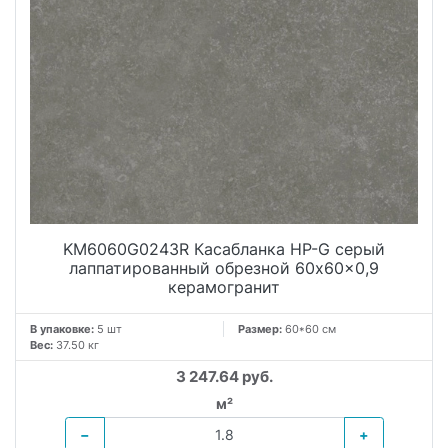
KM6060G0243R Касабланка HP-G серый
лаппатированный обрезной 60x60x0,9
керамогранит
В упаковке:
5 шт
Размер:
60*60 см
Вес:
37.50 кг
3 247.64 руб.
м²
−
+