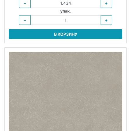
−
+
упак.
−
+
В КОРЗИНУ