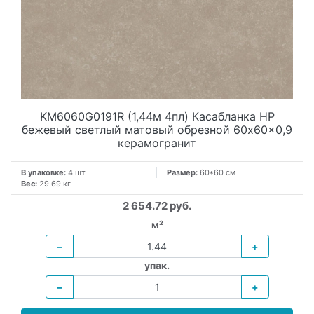
KM6060G0191R (1,44м 4пл) Касабланка HP
бежевый светлый матовый обрезной 60x60x0,9
керамогранит
В упаковке:
4 шт
Размер:
60*60 см
Вес:
29.69 кг
2 654.72 руб.
м²
−
+
упак.
−
+