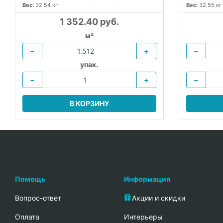
Вес:
32.54 кг
Вес:
32.55 кг
1 352.40 руб.
м²
−
+
−
упак.
−
+
−
В КОРЗИНУ
Помощь
Информация
Вопрос-ответ
Акции и скидки
Oплата
Интерьеры