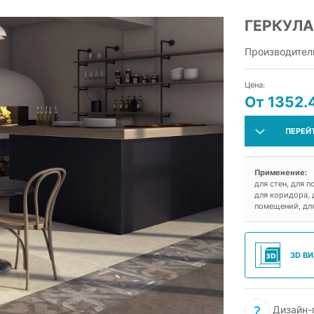
ГЕРКУЛ
Производител
Цена:
От 1352.
ПЕРЕЙ
Применение:
для стен, для п
для коридора, 
помещений, для
3D В
Дизайн-п