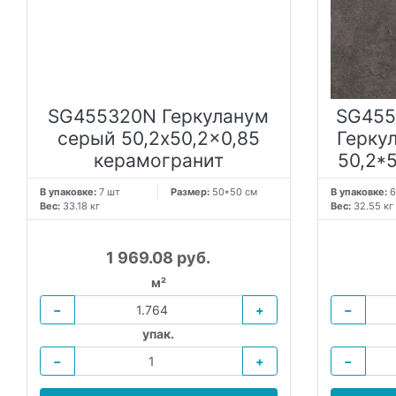
SG455320N Геркуланум
SG455
серый 50,2x50,2x0,85
Герку
керамогранит
50,2*
В упаковке:
7 шт
Размер:
50*50 см
В упаковке:
6
Вес:
33.18 кг
Вес:
32.55 кг
1 969.08 руб.
м²
−
+
−
упак.
−
+
−