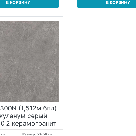
В КОРЗИНУ
В КОРЗИНУ
300N (1,512м 6пл)
куланум серый
50,2 керамогранит
 шт
Размер:
50*50 см