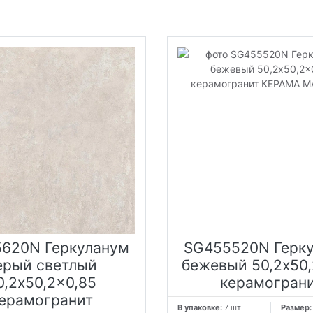
620N Геркуланум
SG455520N Герк
ерый светлый
бежевый 50,2x50,
0,2x50,2x0,85
керамогран
ерамогранит
В упаковке:
7 шт
Размер