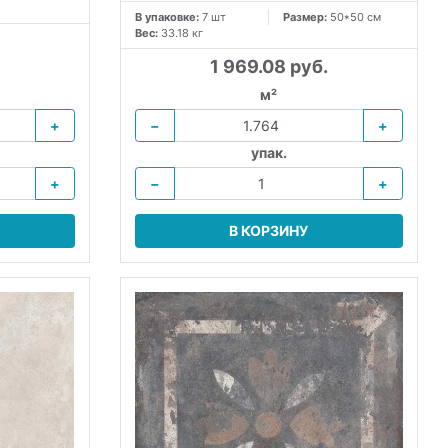
В упаковке:
7 шт
Размер:
50*50 см
Вес:
33.18 кг
1 969.08 руб.
м²
+
−
+
упак.
+
−
+
В КОРЗИНУ