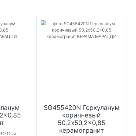
уланум
SG455420N Геркуланум
2x0,85
коричневый
ит
50,2x50,2x0,85
керамогранит
:
50*50 см