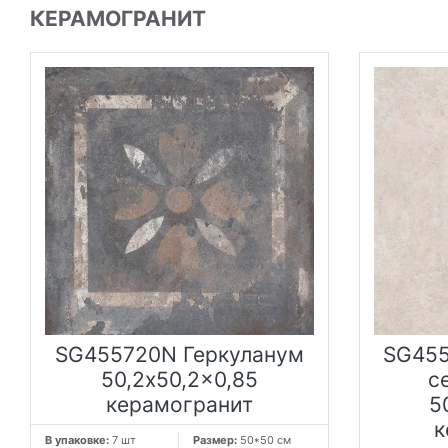
КЕРАМОГРАНИТ
SG455720N Геркуланум
SG455
50,2x50,2x0,85
с
керамогранит
5
к
В упаковке:
7 шт
Размер:
50*50 см