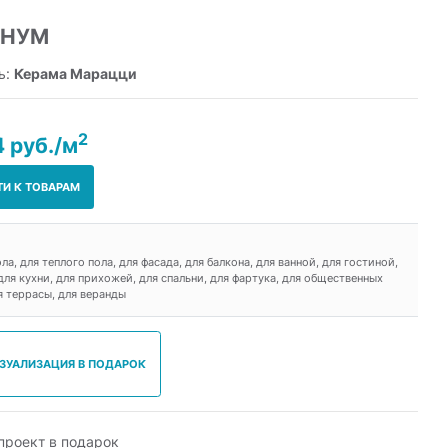
АНУМ
ь:
Керама Марацци
2
4 руб./м
ТИ К ТОВАРАМ
ола, для теплого пола, для фасада, для балкона, для ванной, для гостиной,
для кухни, для прихожей, для спальни, для фартука, для общественных
 террасы, для веранды
ИЗУАЛИЗАЦИЯ В ПОДАРОК
роект в подарок