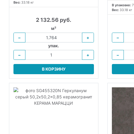
Вес:
33.18 кг
В упаковке:
7
Вес:
33.18 кг
2 132.56 руб.
м²
−
+
−
упак.
−
+
−
В КОРЗИНУ