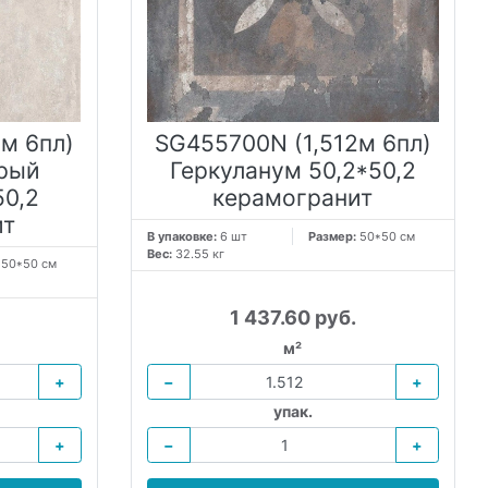
м 6пл)
SG455700N (1,512м 6пл)
ерый
Геркуланум 50,2*50,2
50,2
керамогранит
ит
В упаковке:
6 шт
Размер:
50*50 см
Вес:
32.55 кг
:
50*50 см
1 437.60 руб.
м²
+
−
+
упак.
+
−
+