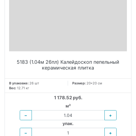
5183 (1.04м 26пл) Калейдоскоп пепельный
керамическая плитка
В упаковке:
26 шт
Размер:
20*20 см
Вес:
12.71 кг
1 178.52 руб.
м²
−
+
упак.
−
+