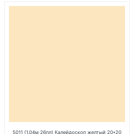
5011 (1.04м 26пл) Калейдоскоп желтый 20*20