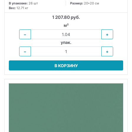
В упаковке:
26 шт
Размер:
20*20 см
Вес:
12.71 кг
1 207.80 руб.
м²
−
+
упак.
−
+
В КОРЗИНУ