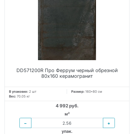
DD571200R Про Феррум черный обрезной
80x160 керамогранит
В упаковке:
2 шт
Размер:
160*80 см
Вес:
70.05 кг
4 992 руб.
м²
−
+
упак.