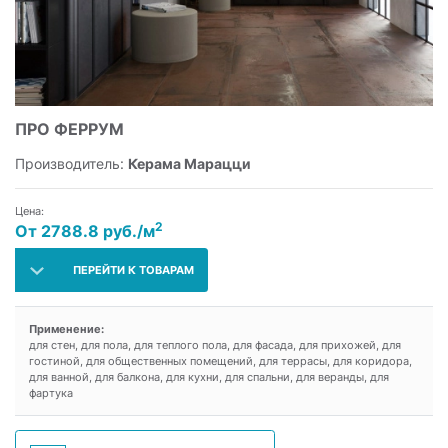
ПРО ФЕРРУМ
Производитель:
Керама Марацци
Цена:
2
От 2788.8 руб./м
ПЕРЕЙТИ К ТОВАРАМ
Применение:
для стен, для пола, для теплого пола, для фасада, для прихожей, для
гостиной, для общественных помещений, для террасы, для коридора,
для ванной, для балкона, для кухни, для спальни, для веранды, для
фартука