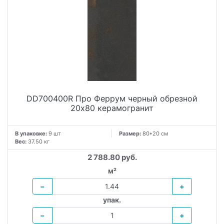
DD700400R Про Феррум черный обрезной
20x80 керамогранит
В упаковке:
9 шт
Размер:
80*20 см
Вес:
37.50 кг
2 788.80 руб.
м²
−
+
упак.
−
+