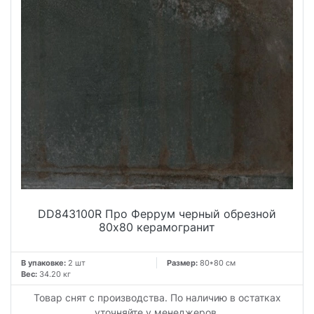
DD843100R Про Феррум черный обрезной
80x80 керамогранит
В упаковке:
2 шт
Размер:
80*80 см
Вес:
34.20 кг
Товар снят с производства. По наличию в остатках
уточняйте у менеджеров.