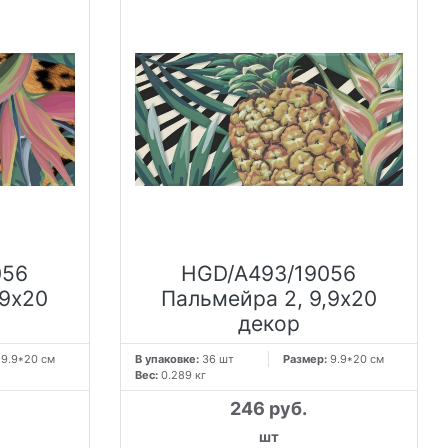
056
HGD/A493/19056
,9х20
Пальмейра 2, 9,9х20
декор
:
9.9*20 см
В упаковке:
36 шт
Размер:
9.9*20 см
Вес:
0.289 кг
246 руб.
шт