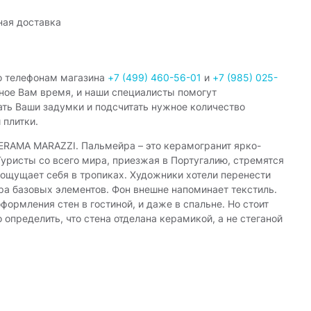
ная доставка
о телефонам магазина
+7 (499) 460-56-01
и
+7 (985) 025-
ное Вам время, и наши специалисты помогут
ать Ваши задумки и подсчитать нужное количество
 плитки.
KERAMA MARAZZI. Пальмейра – это керамогранит ярко-
Туристы со всего мира, приезжая в Португалию, стремятся
a, ощущает себя в тропиках. Художники хотели перенести
ра базовых элементов. Фон внешне напоминает текстиль.
ормления стен в гостиной, и даже в спальне. Но стоит
определить, что стена отделана керамикой, а не стеганой
рении, можно различить тропический фрукт или заросли.
ериал отлично подойдет для оформления обеденной зоны.
ли розового тона. Если нужно сделать яркий и
ктно смотрится на кухне в качестве отделки рабочей