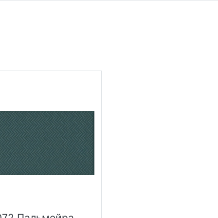
рн.
072 Пальмейра