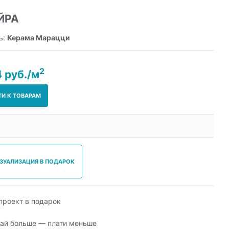
ЙРА
ь:
Керама Марацци
2
 руб./м
ТИ К ТОВАРАМ
ИЗУАЛИЗАЦИЯ В ПОДАРОК
роект в подарок
ай больше — плати меньше