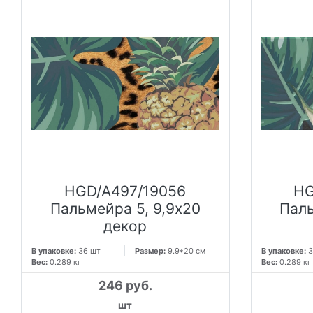
HGD/A497/19056
HG
Пальмейра 5, 9,9х20
Паль
декор
В упаковке:
36 шт
Размер:
9.9*20 см
В упаковке:
3
Вес:
0.289 кг
Вес:
0.289 кг
246 руб.
шт