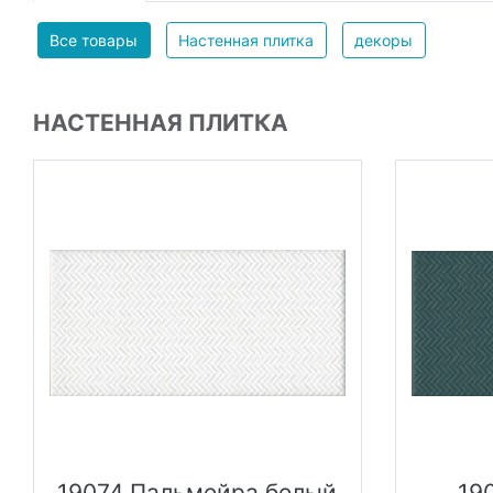
зоны. Плитку выбирают при создании стиля этно либо моде
Все товары
Настенная плитка
декоры
НАСТЕННАЯ ПЛИТКА
19074 Пальмейра белый
19