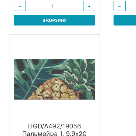
−
+
−
В КОРЗИНУ
HGD/A492/19056
Пальмейра 1, 9,9х20