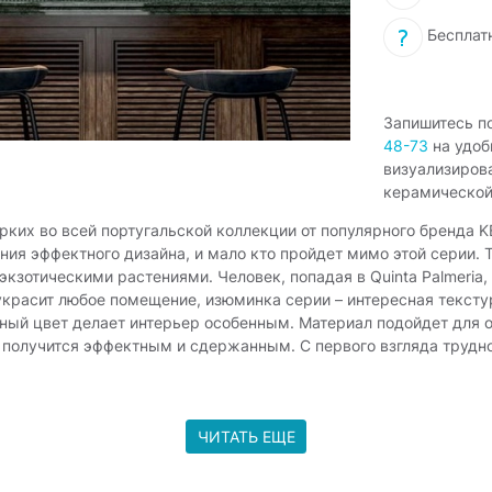
Бесплат
Запишитесь п
48-73
на удоб
визуализиров
керамической
ких во всей португальской коллекции от популярного бренда 
ния эффектного дизайна, и мало кто пройдет мимо этой серии. 
т экзотическими растениями. Человек, попадая в Quinta Palmeri
украсит любое помещение, изюминка серии – интересная тексту
ный цвет делает интерьер особенным. Материал подойдет для оф
 получится эффектным и сдержанным. С первого взгляда трудно 
же ярко-зеленого цвета. В росписи, при внимательном рассмот
ерьер, в результате получается яркий «живой» интерьер. Мат
ЧИТАТЬ ЕЩЕ
ительных элементов используют бордюры из керамики золотого и
 подходит для оформления всех стен или одного участка, эффе