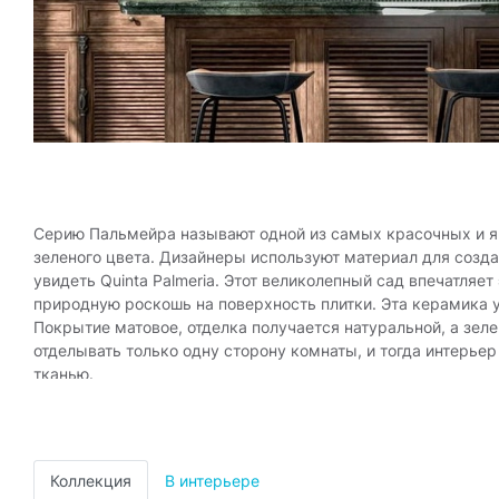
Серию Пальмейра называют одной из самых красочных и яр
зеленого цвета. Дизайнеры используют материал для созда
увидеть Quinta Palmeria. Этот великолепный сад впечатляе
природную роскошь на поверхность плитки. Эта керамика 
Покрытие матовое, отделка получается натуральной, а зеле
отделывать только одну сторону комнаты, и тогда интерьер
тканью.
Изразцы, которые входят в комплект серии Пальмейра, так
Дизайнеры при помощи керамики создают эксклюзивный инт
Размеры серии: 9,9*40,2 см; 9,9*20 см. В качестве дополн
Коллекция
В интерьере
впечатляющий дизайн, выбирают серию Пальмейра. Материал