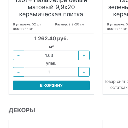
матовый 9,9х20
зелен
керамическая плитка
кера
В упаковке:
52 шт
Размер:
9.9*20 см
В упаковке:
5
Вес:
13.65 кг
Вес:
13.65 кг
1 262.40 руб.
м²
−
+
упак.
−
+
Товар снят 
В КОРЗИНУ
остатках
ДЕКОРЫ