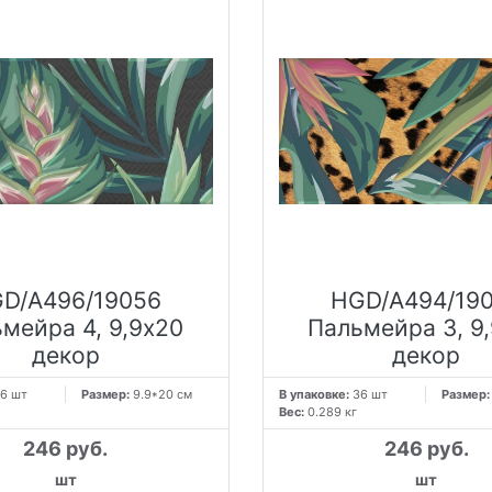
D/A496/19056
HGD/A494/19
мейра 4, 9,9х20
Пальмейра 3, 9
декор
декор
6 шт
Размер:
9.9*20 см
В упаковке:
36 шт
Размер
Вес:
0.289 кг
246 руб.
246 руб.
шт
шт