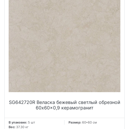
SG642720R Веласка бежевый светлый обрезной
60x60x0,9 керамогранит
В упаковке:
5 шт
Размер:
60*60 см
Вес:
37.30 кг