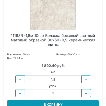
11198R (1,8м 10пл) Веласка бежевый светлый
матовый обрезной 30x60x0,9 керамическая
плитка
В упаковке:
10 шт
Размер:
60*30 см
Вес:
27.94 кг
1 892.40 руб.
м²
−
+
упак.
−
+
В КОРЗИНУ