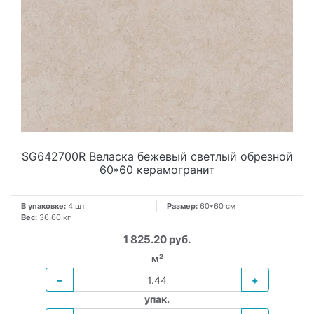
SG642700R Веласка бежевый светлый обрезной
60*60 керамогранит
В упаковке:
4 шт
Размер:
60*60 см
Вес:
36.60 кг
1 825.20 руб.
м²
−
+
упак.