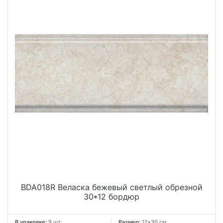
BDA018R Веласка бежевый светлый обрезной
30*12 бордюр
В упаковке:
9 шт
Размер:
12*30 см