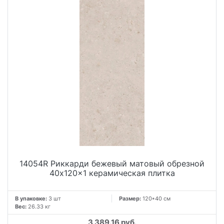
14054R Риккарди бежевый матовый обрезной
40x120x1 керамическая плитка
В упаковке:
3 шт
Размер:
120*40 см
Вес:
26.33 кг
3 389.16 руб.