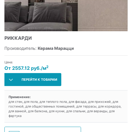
РИККАРДИ
Производитель:
Керама Марацци
Цена:
2
От 2557.12 руб./м
ПЕРЕЙТИ К ТОВАРАМ
Применение:
для стен, для пола, для теплого пола, для фасада, для прихожей, для
гостиной, для общественных помещений, для террасы, для коридора,
для ванной, для балкона, для кухни, для спальни, для веранды, для
фартука