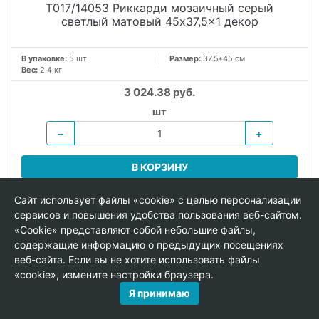
T017/14053 Риккарди мозаичный серый
светлый матовый 45x37,5x1 декор
В упаковке:
5 шт
Размер:
37.5*45 см
Вес:
2.4 кг
3 024.38 руб.
шт
−
+
В КОРЗИНУ
Сайт использует файлы «cookie» с целью персонализации
сервисов и повышения удобства пользования веб-сайтом.
ПАННО
«Cookie» представляют собой небольшие файлы,
содержащие информацию о предыдущих посещениях
веб-сайта. Если вы не хотите использовать файлы
«cookie», измените настройки браузера.
Я принимаю