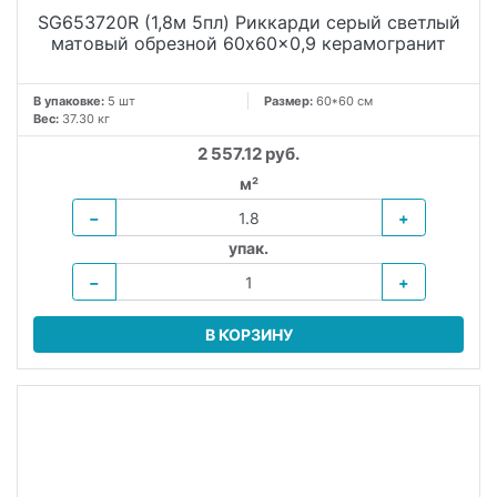
SG653720R (1,8м 5пл) Риккарди серый светлый
матовый обрезной 60x60x0,9 керамогранит
В упаковке:
5 шт
Размер:
60*60 см
Вес:
37.30 кг
2 557.12 руб.
м²
−
+
упак.
−
+
В КОРЗИНУ