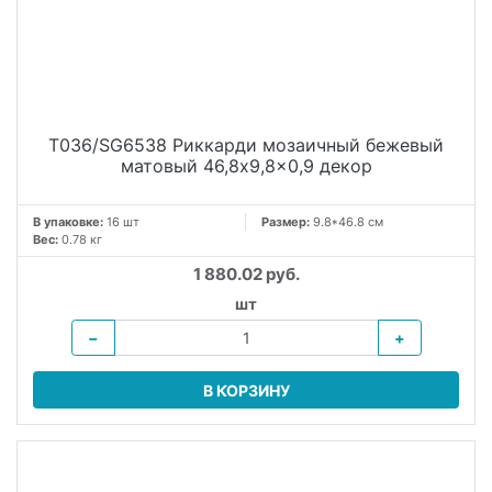
T036/SG6538 Риккарди мозаичный бежевый
матовый 46,8x9,8x0,9 декор
В упаковке:
16 шт
Размер:
9.8*46.8 см
Вес:
0.78 кг
1 880.02 руб.
шт
−
+
В КОРЗИНУ