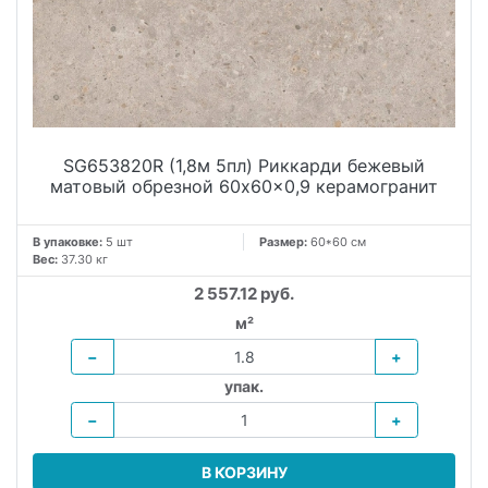
SG653820R (1,8м 5пл) Риккарди бежевый
матовый обрезной 60x60x0,9 керамогранит
В упаковке:
5 шт
Размер:
60*60 см
Вес:
37.30 кг
2 557.12 руб.
м²
−
+
упак.
−
+
В КОРЗИНУ