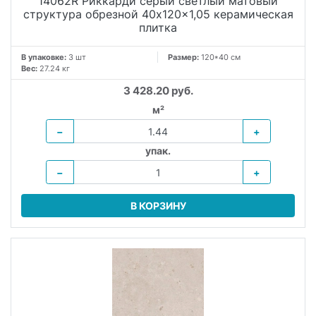
14062R Риккарди серый светлый матовый
структура обрезной 40x120x1,05 керамическая
плитка
В упаковке:
3 шт
Размер:
120*40 см
Вес:
27.24 кг
3 428.20 руб.
м²
−
+
упак.
−
+
В КОРЗИНУ