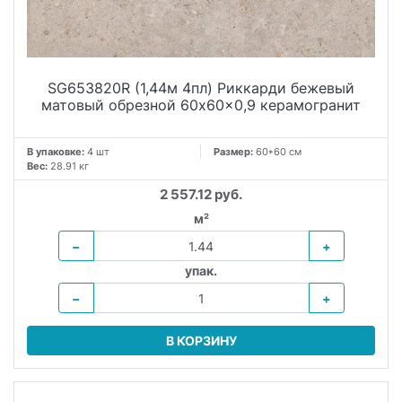
SG653820R (1,44м 4пл) Риккарди бежевый
матовый обрезной 60x60x0,9 керамогранит
В упаковке:
4 шт
Размер:
60*60 см
Вес:
28.91 кг
2 557.12 руб.
м²
−
+
упак.
−
+
В КОРЗИНУ