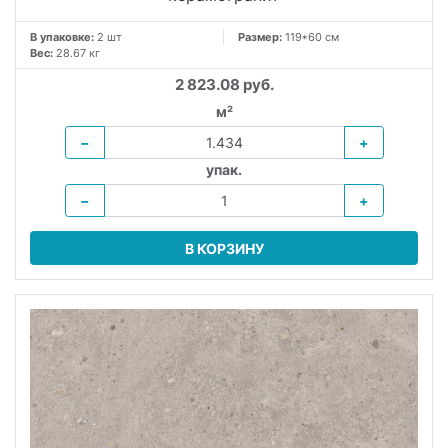
В упаковке:
2 шт
Размер:
119*60 см
Вес:
28.67 кг
2 823.08 руб.
м²
−
+
упак.
−
+
В КОРЗИНУ