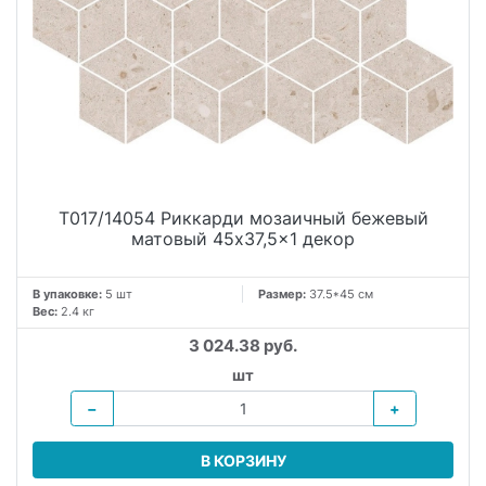
T017/14054 Риккарди мозаичный бежевый
матовый 45x37,5x1 декор
В упаковке:
5 шт
Размер:
37.5*45 см
Вес:
2.4 кг
3 024.38 руб.
шт
−
+
В КОРЗИНУ