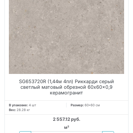
SG653720R (1,44м 4пл) Риккарди серый
светлый матовый обрезной 60x60x0,9
керамогранит
В упаковке:
4 шт
Размер:
60*60 см
Вес:
28.28 кг
2 557.12 руб.
м²