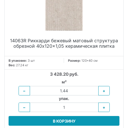
14063R Риккарди бежевый матовый структура
обрезной 40x120x1,05 керамическая плитка
В упаковке:
3 шт
Размер:
120*40 см
Вес:
27.24 кг
3 428.20 руб.
м²
−
+
упак.
−
+
В КОРЗИНУ