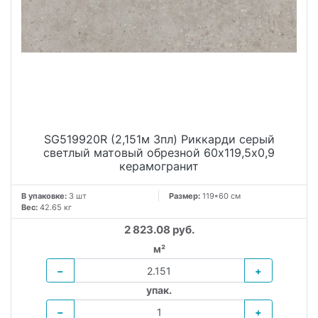
SG519920R (2,151м 3пл) Риккарди серый
светлый матовый обрезной 60х119,5x0,9
керамогранит
В упаковке:
3 шт
Размер:
119*60 см
Вес:
42.65 кг
2 823.08 руб.
м²
−
+
упак.
−
+