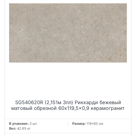
SG540620R (2,151м 3пл) Риккарди бежевый
матовый обрезной 60x119,5x0,9 керамогранит
В упаковке:
3 шт
Размер:
119*60 см
Вес:
42.65 кг