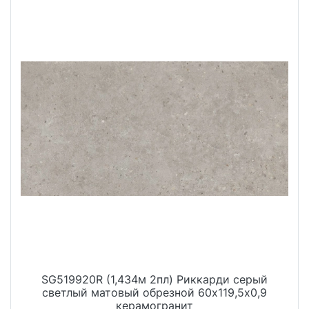
SG519920R (1,434м 2пл) Риккарди серый
светлый матовый обрезной 60х119,5x0,9
керамогранит