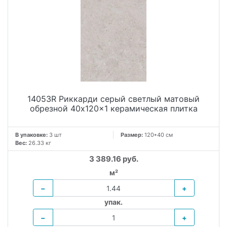
14053R Риккарди серый светлый матовый
обрезной 40x120x1 керамическая плитка
В упаковке:
3 шт
Размер:
120*40 см
Вес:
26.33 кг
3 389.16 руб.
м²
−
+
упак.
−
+