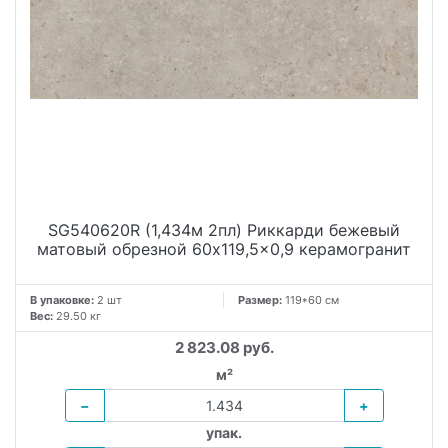
SG540620R (1,434м 2пл) Риккарди бежевый
матовый обрезной 60x119,5x0,9 керамогранит
В упаковке:
2 шт
Размер:
119*60 см
Вес:
29.50 кг
2 823.08 руб.
м²
−
+
упак.