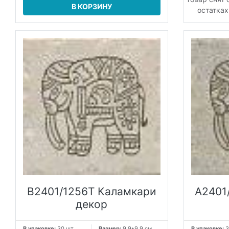
В КОРЗИНУ
остатках
B2401/1256T Каламкари
A2401
декор
В упаковке:
30 шт
Размер:
9.9*9.9 см
В упаковке:
3