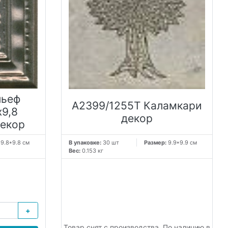
льеф
A2399/1255T Каламкари
х9,8
декор
декор
:
9.8*9.8 см
В упаковке:
30 шт
Размер:
9.9*9.9 см
Вес:
0.153 кг
+
Товар снят с производства. По наличию в