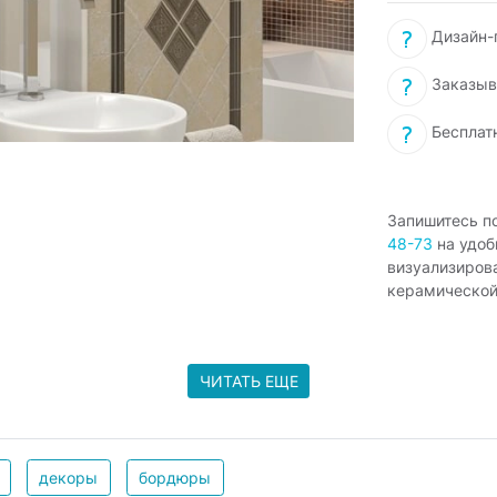
Дизайн-п
Заказыв
Бесплат
Запишитесь п
48-73
на удоб
визуализиров
керамической
ЧИТАТЬ ЕЩЕ
декоры
бордюры