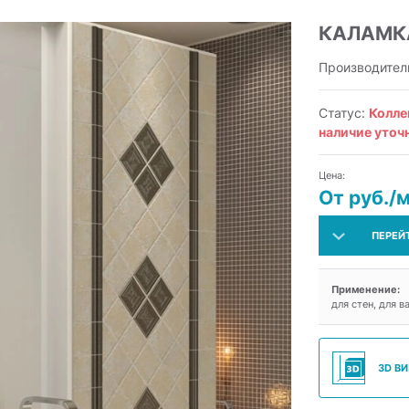
КАЛАМК
Производител
Статус:
Колле
наличие уточ
Цена:
От руб./
ПЕРЕЙ
Применение:
для стен, для в
3D В