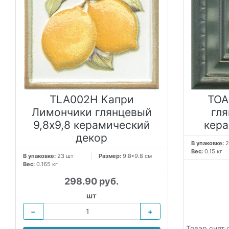
TLA002H Капри
TOA
Лимончики глянцевый
гля
9,8х9,8 керамический
кера
декор
В упаковке:
2
Вес:
0.15 кг
В упаковке:
23 шт
Размер:
9.8*9.8 см
Вес:
0.165 кг
298.90 руб.
шт
−
+
Товар снят 