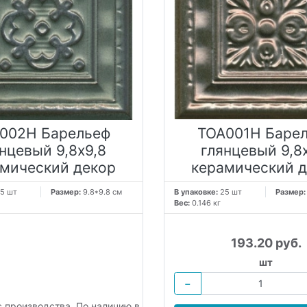
002H Барельеф
TOA001H Баре
нцевый 9,8х9,8
глянцевый 9,8
мический декор
керамический 
5 шт
Размер:
9.8*9.8 см
В упаковке:
25 шт
Размер
Вес:
0.146 кг
193.20 руб.
шт
−
с производства. По наличию в