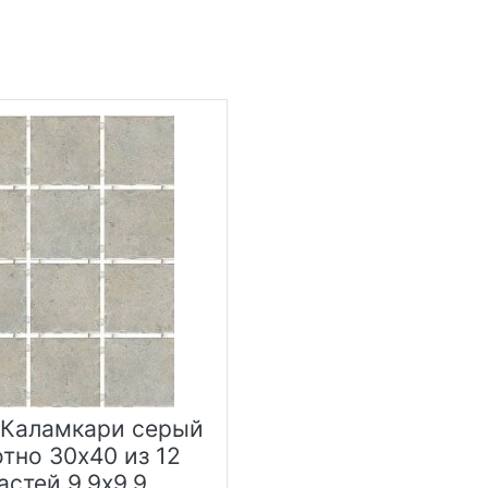
 Каламкари серый
тно 30х40 из 12
астей 9.9х9.9