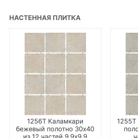
НАСТЕННАЯ ПЛИТКА
1256T Каламкари
1255T
бежевый полотно 30х40
поло
из 12 частей 9.9х9.9
ч