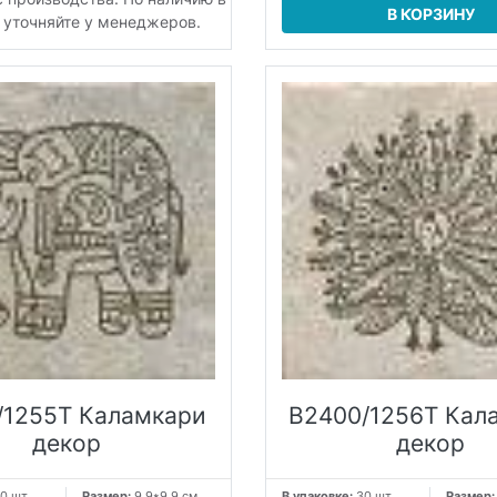
В КОРЗИНУ
 уточняйте у менеджеров.
/1255T Каламкари
B2400/1256T Кал
декор
декор
0 шт
Размер:
9.9*9.9 см
В упаковке:
30 шт
Размер