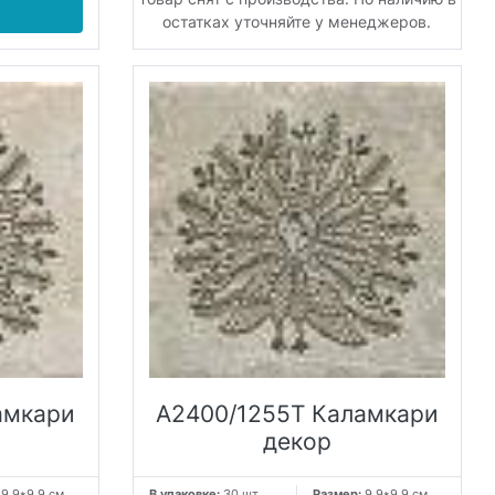
остатках уточняйте у менеджеров.
амкари
A2400/1255T Каламкари
декор
:
9.9*9.9 см
В упаковке:
30 шт
Размер:
9.9*9.9 см