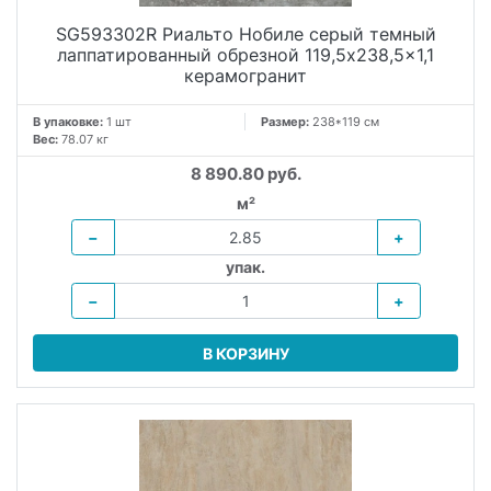
SG593302R Риальто Нобиле серый темный
лаппатированный обрезной 119,5x238,5x1,1
керамогранит
В упаковке:
1 шт
Размер:
238*119 см
Вес:
78.07 кг
8 890.80 руб.
м²
−
+
упак.
−
+
В КОРЗИНУ