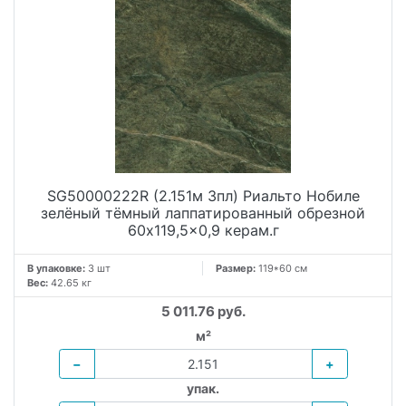
SG50000222R (2.151м 3пл) Риальто Нобиле
зелёный тёмный лаппатированный обрезной
60x119,5x0,9 керам.г
В упаковке:
3 шт
Размер:
119*60 см
Вес:
42.65 кг
5 011.76 руб.
м²
−
+
упак.