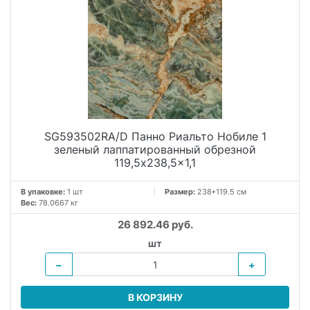
SG593502RA/D Панно Риальто Нобиле 1
зеленый лаппатированный обрезной
119,5x238,5x1,1
В упаковке:
1 шт
Размер:
238*119.5 см
Вес:
78.0667 кг
26 892.46 руб.
шт
−
+
В КОРЗИНУ