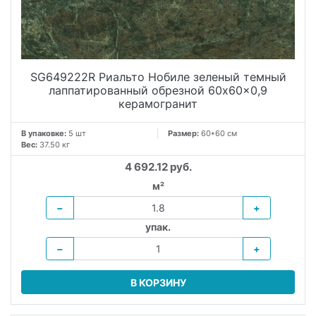
SG649222R Риальто Нобиле зеленый темный
лаппатированный обрезной 60x60x0,9
керамогранит
В упаковке:
5 шт
Размер:
60*60 см
Вес:
37.50 кг
4 692.12 руб.
м²
−
+
упак.
−
+
В КОРЗИНУ