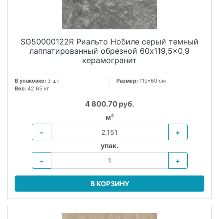
SG50000122R Риальто Нобиле серый темный
лаппатированный обрезной 60x119,5x0,9
керамогранит
В упаковке:
3 шт
Размер:
119*60 см
Вес:
42.65 кг
4 800.70 руб.
м²
−
+
упак.
−
+
В КОРЗИНУ