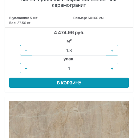
керамогранит
В упаковке:
5 шт
Размер:
60*60 см
Вес:
37.50 кг
4 474.96 руб.
м²
−
+
упак.
−
+
В КОРЗИНУ