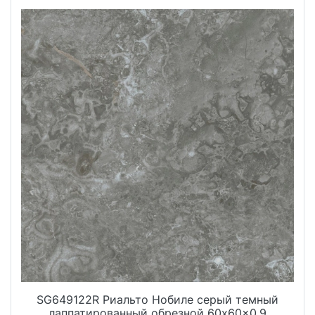
SG649122R Риальто Нобиле серый темный
лаппатированный обрезной 60x60x0,9