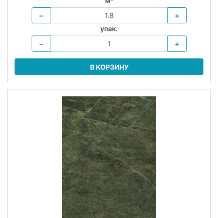
м²
−
+
упак.
−
+
В КОРЗИНУ