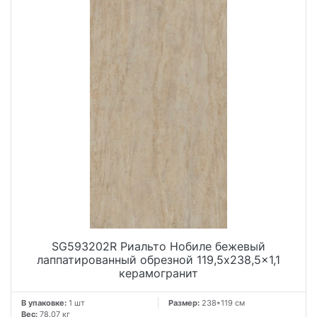
SG593202R Риальто Нобиле бежевый
лаппатированный обрезной 119,5x238,5x1,1
керамогранит
В упаковке:
1 шт
Размер:
238*119 см
Вес:
78.07 кг