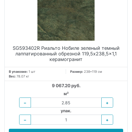
SG593402R Риальто Нобиле зеленый темный
лаппатированный обрезной 119,5x238,5x1,1
керамогранит
В упаковке:
1 шт
Размер:
238*119 см
Вес:
78.07 кг
9 067.20 руб.
м²
−
+
упак.
−
+