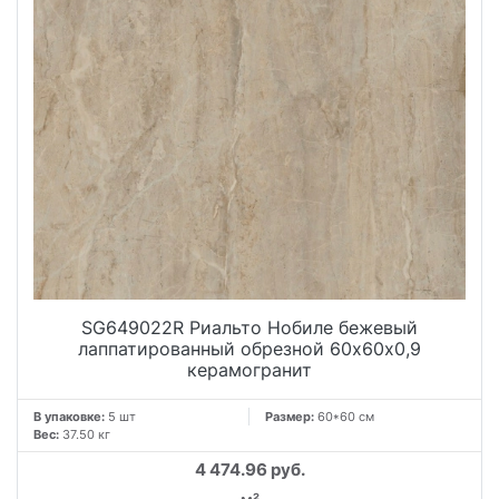
SG649022R Риальто Нобиле бежевый
лаппатированный обрезной 60x60х0,9
керамогранит
В упаковке:
5 шт
Размер:
60*60 см
Вес:
37.50 кг
4 474.96 руб.