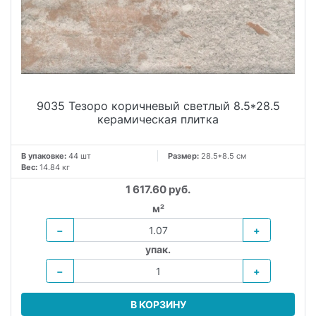
9035 Тезоро коричневый светлый 8.5*28.5
керамическая плитка
В упаковке:
44 шт
Размер:
28.5*8.5 см
Вес:
14.84 кг
1 617.60 руб.
м²
−
+
упак.
−
+
В КОРЗИНУ