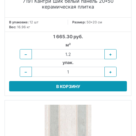
7191 Кантри Шик белый панель 20*50
керамическая плитка
В упаковке:
12 шт
Размер:
50*20 см
Вес:
16.96 кг
1 665.30 руб.
м²
−
+
упак.
−
+
В КОРЗИНУ