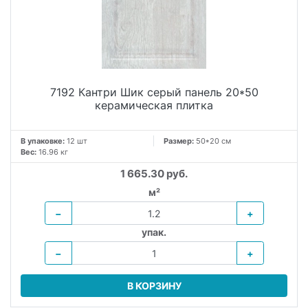
7192 Кантри Шик серый панель 20*50
керамическая плитка
В упаковке:
12 шт
Размер:
50*20 см
Вес:
16.96 кг
1 665.30 руб.
м²
−
+
упак.
−
+
В КОРЗИНУ