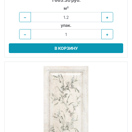
1 665.30 руб.
м²
−
+
упак.
−
+
В КОРЗИНУ