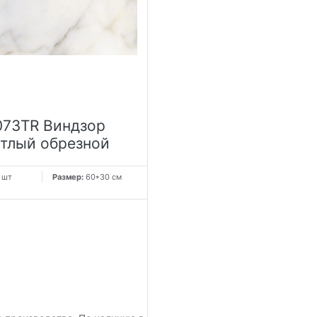
073TR Виндзор
етлый обрезной
 шт
Размер:
60*30 см