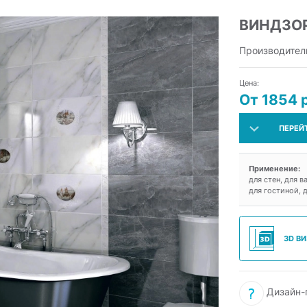
ВИНДЗО
Производител
Цена:
От 1854 
ПЕРЕЙ
Применение:
для стен, для в
для гостиной, 
3D В
Дизайн-п