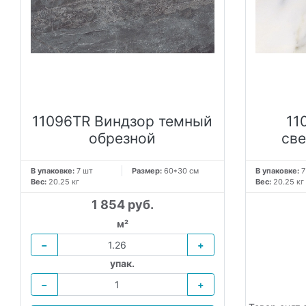
11096TR Виндзор темный
11
обрезной
св
В упаковке:
7 шт
Размер:
60*30 см
В упаковке:
7
Вес:
20.25 кг
Вес:
20.25 кг
1 854 руб.
м²
−
+
упак.
−
+