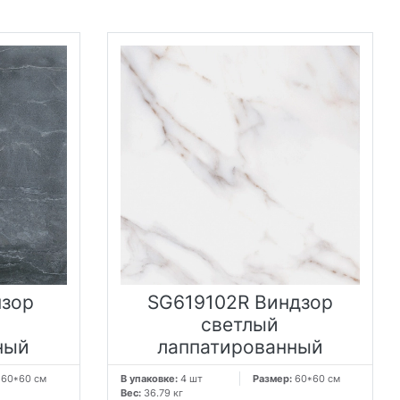
нзор
SG619102R Виндзор
светлый
ный
лаппатированный
:
60*60 см
В упаковке:
4 шт
Размер:
60*60 см
Вес:
36.79 кг