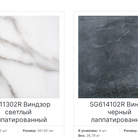
11302R Виндзор
SG614102R Ви
светлый
черный
ппатированный
лаппатирован
2 шт
Размер:
30*30 см
В упаковке:
4 шт
Размер
Вес:
36.79 кг