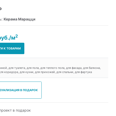
Р
ь:
Керама Марацци
2
руб./м
ТИ К ТОВАРАМ
анной, для туалета, для пола, для теплого пола, для фасада, для балкона,
для коридора, для кухни, для прихожей, для спальни, для фартука
ИЗУАЛИЗАЦИЯ В ПОДАРОК
роект в подарок