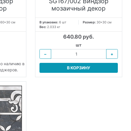
дзор
SG167/002 Виндзор
ор
мозаичный декор
:
60*30 см
В упаковке:
6 шт
Размер:
30*30 см
Вес:
2.033 кг
640.80 руб.
шт
−
+
По наличию в
В КОРЗИНУ
неджеров.