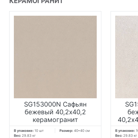
КЕРАМОГРАНИТ
SG153000N Сафьян
SG1
бежевый 40,2x40,2
бе
керамогранит
40,2x
В упаковке:
10 шт
Размер:
40*40 см
В упаковке:
1
Вес:
29.83 кг
Вес:
29.83 кг