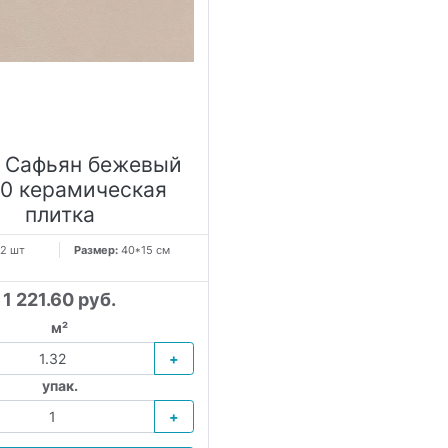
 Сафьян бежевый
40 керамическая
плитка
2 шт
Размер:
40*15 см
1 221.60 руб.
м²
+
упак.
+