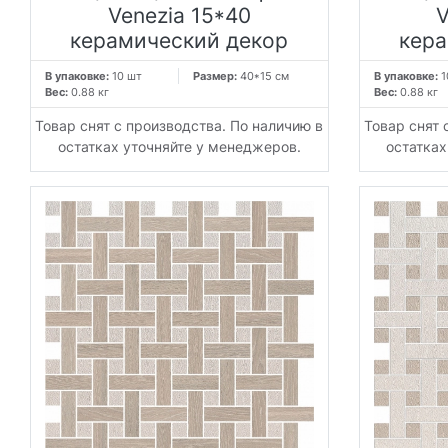
Venezia 15*40
V
керамический декор
кера
В упаковке:
10 шт
Размер:
40*15 см
В упаковке:
1
Вес:
0.88 кг
Вес:
0.88 кг
Товар снят с производства. По наличию в
Товар снят 
остатках уточняйте у менеджеров.
остатках