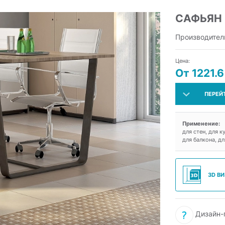
САФЬЯН
Производител
Цена:
От 1221.6
ПЕРЕЙ
Применение:
для стен, для к
для балкона, д
3D В
Дизайн-п