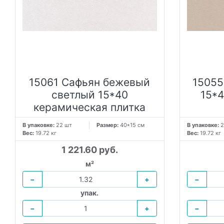
15061 Сафьян бежевый
15055
светлый 15*40
15*
керамическая плитка
В упаковке:
22 шт
Размер:
40*15 см
В упаковке:
2
Вес:
19.72 кг
Вес:
19.72 кг
1 221.60 руб.
м²
−
+
−
упак.
−
+
−