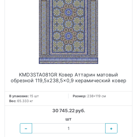
композиции, и при детальном рассмотрении с близкого
расстояния.
Этот великолепный керамический декор станет истинным
украшением частного дома, спа-зоны, хаммама или
бассейна, а также подчеркнет аутентичность атмосферы в
ресторане восточной кухни. В отличие от трудоемкой в
исполнении традиционной мозаики, керамический гранит
Morocco "Аттарин" не требует дорогостоящей и сложной
укладки, при этом на долгие годы сохраняет безупречную
четкость узора и глубину насыщенных оттенков.
KMD3STA081GR Ковер Аттарин матовый
обрезной 119,5x238,5x0,9 керамический ковер
В упаковке:
15 шт
Размер:
238*119 см
Вес:
65.333 кг
30 745.22 руб.
шт
−
+