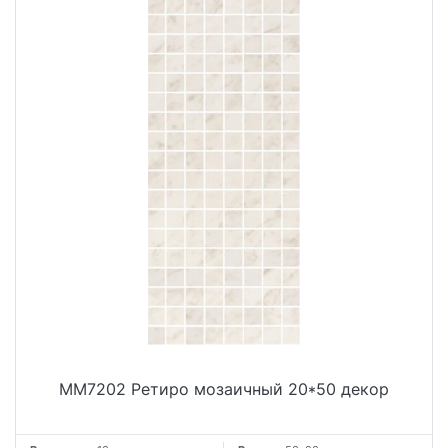
MM7202 Ретиро мозаичный 20*50 декор