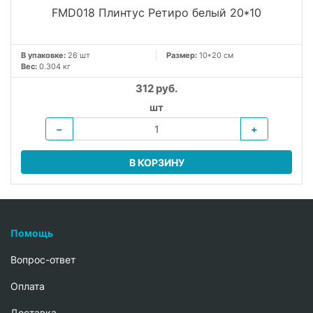
FMD018 Плинтус Ретиро белый 20*10
В упаковке:
26 шт
Размер:
10*20 см
Вес:
0.304 кг
312 руб.
шт
−
+
В КОРЗИНУ
Помощь
Вопрос-ответ
Oплата
Доставка