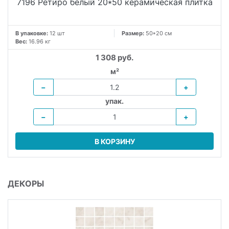
7196 Ретиро белый 20*50 керамическая плитка
В упаковке:
12 шт
Размер:
50*20 см
Вес:
16.96 кг
1 308 руб.
м²
−
+
упак.
−
+
В КОРЗИНУ
ДЕКОРЫ