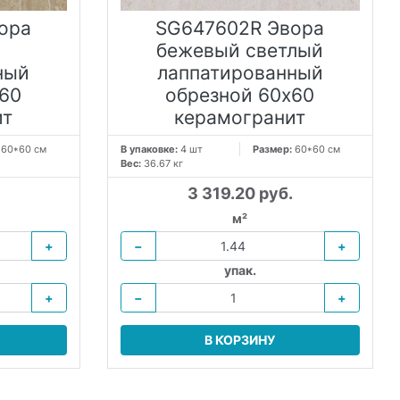
ора
SG647602R Эвора
бежевый светлый
ный
лаппатированный
60
обрезной 60х60
ит
керамогранит
:
60*60 см
В упаковке:
4 шт
Размер:
60*60 см
Вес:
36.67 кг
3 319.20 руб.
м²
+
−
+
упак.
+
−
+
В КОРЗИНУ