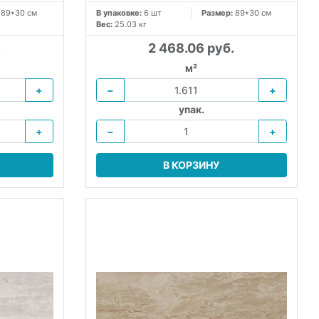
:
89*30 см
В упаковке:
6 шт
Размер:
89*30 см
Вес:
25.03 кг
.
2 468.06 руб.
м²
+
−
+
упак.
+
−
+
В КОРЗИНУ