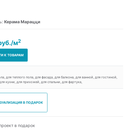
ь:
Керама Марацци
2
руб./м
ТИ К ТОВАРАМ
ола, для теплого пола, для фасада, для балкона, для ванной, для гостиной,
ля кухни, для прихожей, для спальни, для фартука,
ИЗУАЛИЗАЦИЯ В ПОДАРОК
роект в подарок