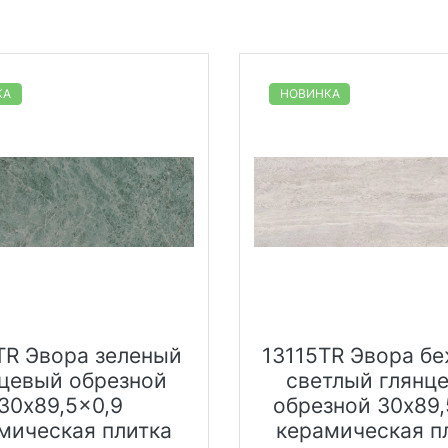
КА
НОВИНКА
TR Эвора зеленый
13115TR Эвора б
нцевый обрезной
светлый глянц
30x89,5x0,9
обрезной 30x89,
мическая плитка
керамическая п