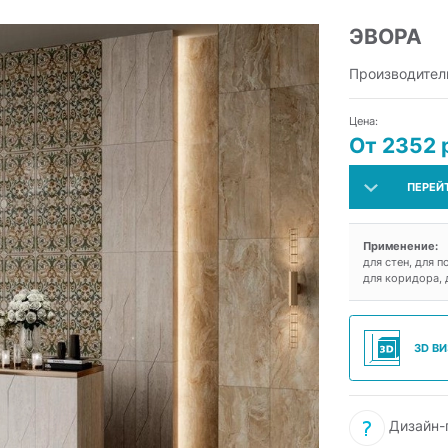
ЭВОРА
Производител
Цена:
От 2352 
ПЕРЕЙ
Применение:
для стен, для п
для коридора, д
3D В
Дизайн-п