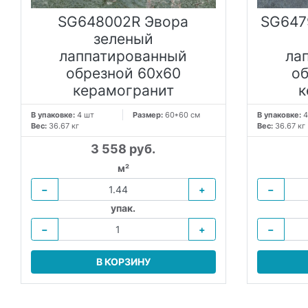
SG648002R Эвора
SG647
зеленый
лаппатированный
ла
обрезной 60х60
о
керамогранит
к
В упаковке:
4 шт
Размер:
60*60 см
В упаковке:
4
Вес:
36.67 кг
Вес:
36.67 кг
3 558 руб.
м²
−
+
−
упак.
−
+
−
В КОРЗИНУ