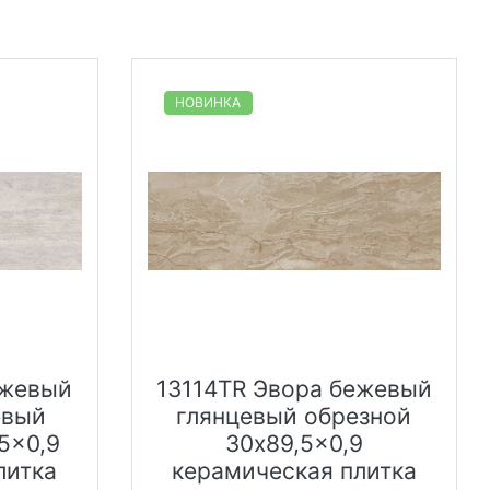
НОВИНКА
ежевый
13114TR Эвора бежевый
евый
глянцевый обрезной
5x0,9
30x89,5x0,9
литка
керамическая плитка