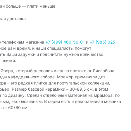
ай больше — плати меньше
ная доставка
о телефонам магазина
+7 (499) 460-56-01
и
+7 (985) 025-
ное Вам время, и наши специалисты помогут
ать Ваши задумки и подсчитать нужное количество
 плитки.
 Эвора, который расположился на востоке от Лиссабона.
сады кафедрального собора. Мрамор применяли для
ра – это редкая плитка для португальской коллекции,
ьер. Размер базовой керамики – 30*89,5 см, в этом
 по дизайну. Сделан отделочный материал из мрамора, по
тным, эксклюзивным. В серии есть и декоративная мозаика
а – 60*60 см.
итра керамики Эвора: зеленая; синяя; бежевая. Покрытие
ечатляющим. Дизайнеры с помощью серии Эвора оформляют
асиво смотрится в любом помещении.