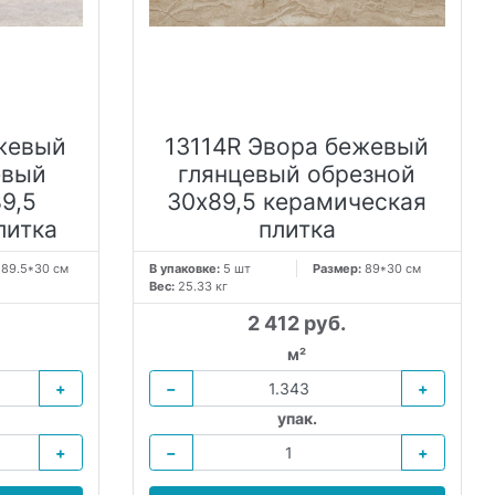
жевый
13114R Эвора бежевый
евый
глянцевый обрезной
9,5
30х89,5 керамическая
литка
плитка
:
89.5*30 см
В упаковке:
5 шт
Размер:
89*30 см
Вес:
25.33 кг
2 412 руб.
м²
+
−
+
упак.
+
−
+