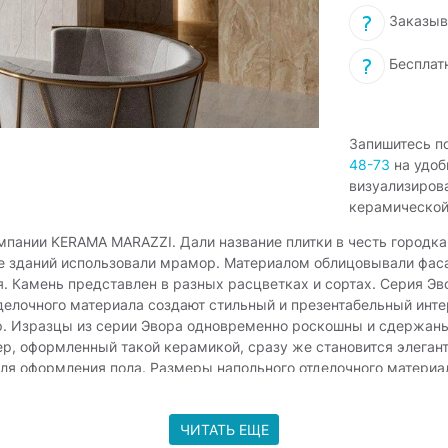
Заказыв
Бесплат
Запишитесь п
48-73
на удоб
визуализиров
керамической
омпании KERAMA MARAZZI. Дали название плитки в честь городка
лке зданий использовали мрамор. Материалом облицовывали фа
. Камень представлен в разных расцветках и сортах. Серия Эво
елочного материала создают стильный и презентабельный интер
р. Изразцы из серии Эвора одновременно роскошны и сдержаны
ер, оформленный такой керамикой, сразу же становится элеган
я оформления пола. Размеры напольного отделочного материал
елочный материал и для оформления стен в офисном центре. Пал
камня – мрамора. Интерьер получается презентабельным и вп
ЧИТАТЬ ЕЩЕ
формления не только ванной комнаты, но и холла, ведь она кр