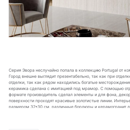
Серия Эвора неслучайно попала в коллекцию Portugal от к
Город внешне выглядит презентабельно, так как при отде
отделки, так как рядом находились богатые месторождения
керамика сделана с имитацией под мрамор. С помощью отд
формате производитель сделал элементы и для фона, деко
поверхности проходят красивые золотистые линии. Интерь
размером 32*30 см, различные бордюры и керамогранит дл
Вся серия подойдет для отделки всего дома. Подходит отд
плиток глянцевое, которое передает красоту природного 
помещения в классическом стиле. Керамика подойдет для о