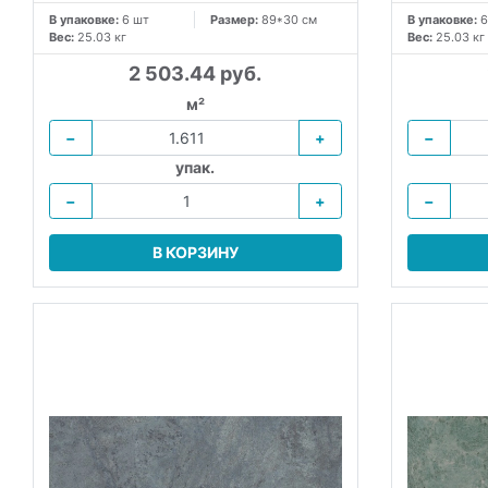
В упаковке:
6 шт
Размер:
89*30 см
В упаковке:
6
Вес:
25.03 кг
Вес:
25.03 кг
2 503.44 руб.
м²
−
+
−
упак.
−
+
−
В КОРЗИНУ