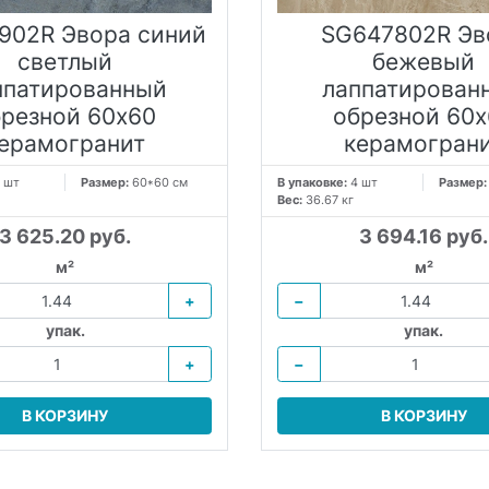
902R Эвора синий
SG647802R Эв
светлый
бежевый
ппатированный
лаппатирован
брезной 60х60
обрезной 60х
ерамогранит
керамогран
 шт
Размер:
60*60 см
В упаковке:
4 шт
Размер
Вес:
36.67 кг
3 625.20 руб.
3 694.16 руб.
м²
м²
+
−
упак.
упак.
+
−
В КОРЗИНУ
В КОРЗИНУ