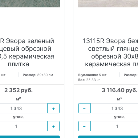
6R Эвора зеленый
13115R Эвора бе
нцевый обрезной
светлый глянц
9,5 керамическая
обрезной 30х8
плитка
керамическая п
 шт
Размер:
89*30 см
В упаковке:
5 шт
Размер
Вес:
25.33 кг
2 352 руб.
3 116.40 руб.
м²
м²
+
−
упак.
упак.
+
−