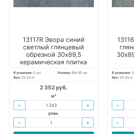
13117R Эвора синий
1311
светлый глянцевый
гля
обрезной 30х89,5
30х8
керамическая плитка
В упаковке:
5 шт
Размер:
89*30 см
В упаковке:
5
Вес:
25.33 кг
Вес:
25.33 кг
2 352 руб.
м²
−
+
−
упак.
−
+
−