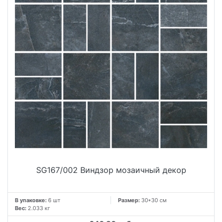
SG167/002 Виндзор мозаичный декор
В упаковке:
6 шт
Размер:
30*30 см
Вес:
2.033 кг