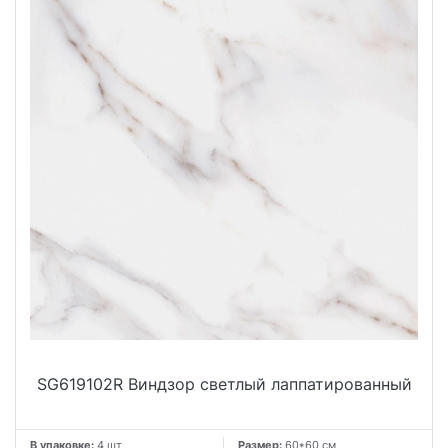
SG619102R Виндзор светлый лаппатированный
В упаковке:
4 шт
Размер:
60*60 см