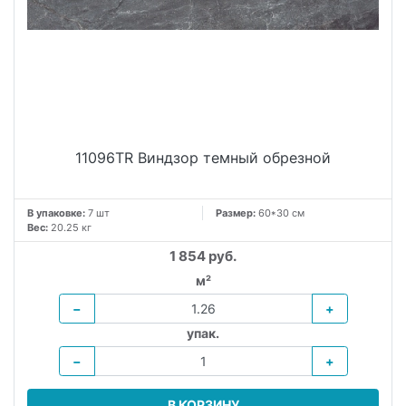
11096TR Виндзор темный обрезной
В упаковке:
7 шт
Размер:
60*30 см
Вес:
20.25 кг
1 854 руб.
м²
−
+
упак.
−
+
В КОРЗИНУ