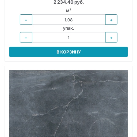
2 234.40 руб.
м²
−
+
упак.
−
+
В КОРЗИНУ