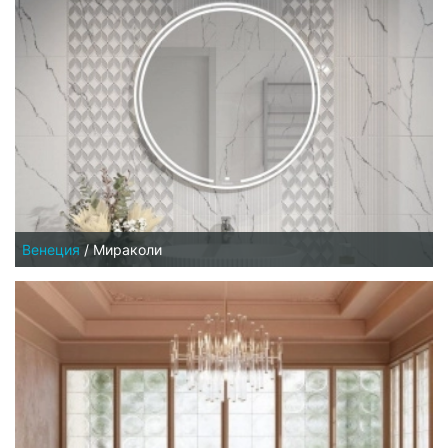
Венеция
/
Мираколи