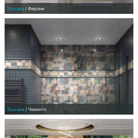
Тоскана
/
Ферони
Тоскана
/
Чементо