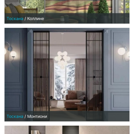
Тоскана
/
Коллине
Тоскана
/
Монтиони