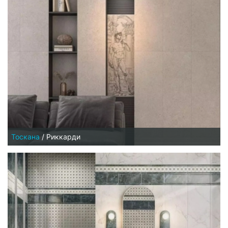
Тоскана
/
Риккарди