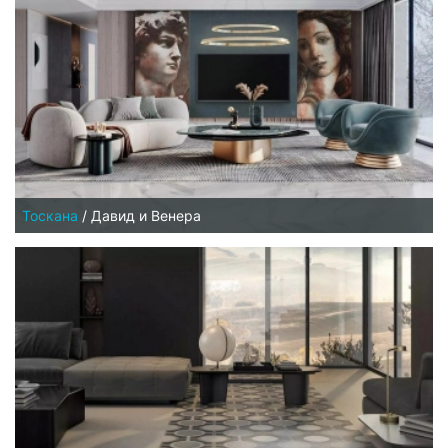
Тоскана
/
Давид и Венера