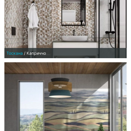
Тоскана
/
Каприччо