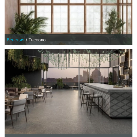
Венеция
/
Тьеполо