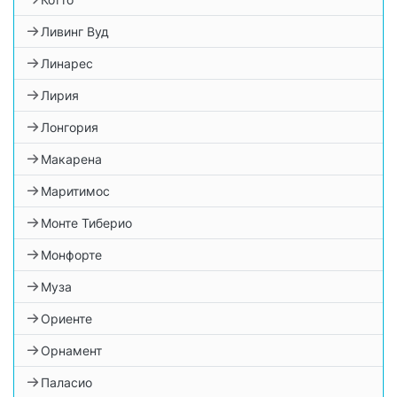
Ливинг Вуд
Линарес
Лирия
Лонгория
Макарена
Маритимос
Монте Тиберио
Монфорте
Муза
Ориенте
Орнамент
Паласио