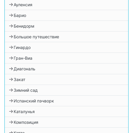
Ауленсия
Барио
Бенидорм
Большое путешествие
Гинардо
Гран-Виа
Диагональ
Закат
Зимний сад
Испанский пэчворк
Каталунья
Композиция
Котто