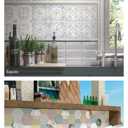
Барио