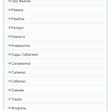
Про Фьюче
Раваль
Рамбла
Ретиро
Риальто
Роверелла
Сады Сабатини
Саламанка
Салинас
Сибелес
Сияние
Торре
Флораль