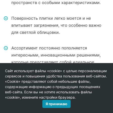
пространств с особыми характеристиками.
Поверхность плитки легко моется и не
впитывает загрязнения, что особенно важно
для светлой облицовки.
Ассортимент постоянно пополняется
интересными, инновационными решениями,
которые представляют собой идеальное
сочетание итальянской технологии и
Сайт использует файлы «cookie» с целью персонализации
современных дизайнерских идей.
сервисов и повышения удобства пользования веб-сайтом.
«Cookie» представляют собой небольшие файлы,
содержащие информацию о предыдущих посещениях
веб-сайта. Если вы не хотите использовать файлы
При использовании макси-форматов
«cookie», измените настройки браузера.
рекомендуется отдавать предпочтение вариантам
Я принимаю
с ректифицированной кромкой, которые