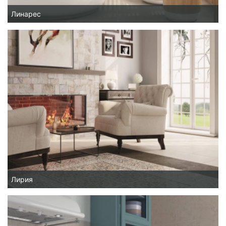
Линарес
Лирия