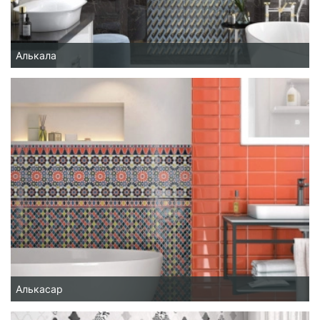
Алькала
Алькасар