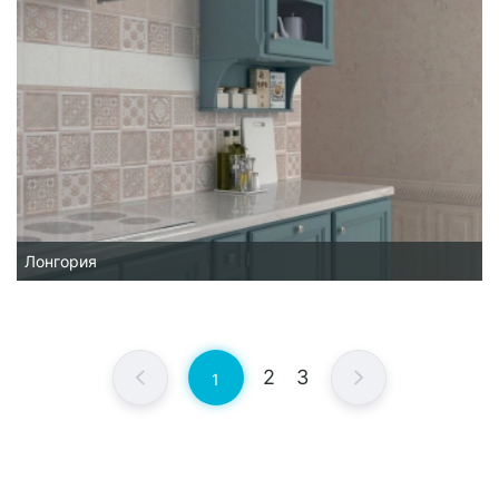
Лонгория
2
3
1