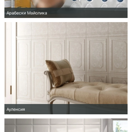
Арабески Майолика
Ауленсия