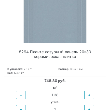
8294 Планте лазурный панель 20*30
керамическая плитка
В упаковке:
23 шт
Размер:
30*20 см
Вес:
17.66 кг
748.80 руб.
м²
−
+
упак.
−
+