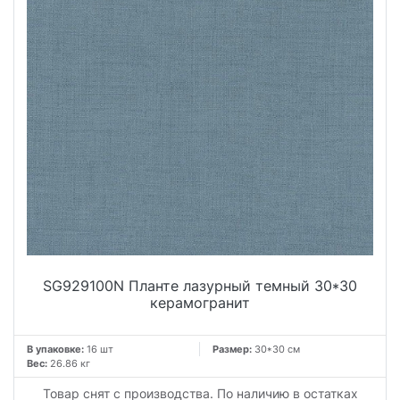
SG929100N Планте лазурный темный 30*30
керамогранит
В упаковке:
16 шт
Размер:
30*30 см
Вес:
26.86 кг
Товар снят с производства. По наличию в остатках