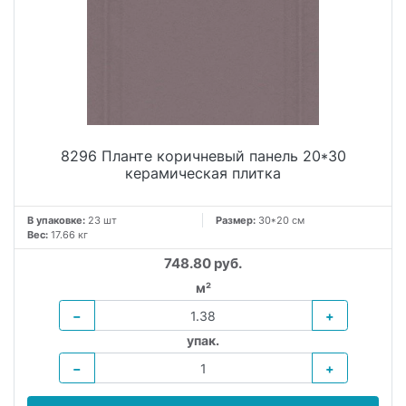
8296 Планте коричневый панель 20*30
керамическая плитка
В упаковке:
23 шт
Размер:
30*20 см
Вес:
17.66 кг
748.80 руб.
м²
−
+
упак.
−
+