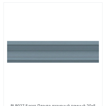
BLB027 Багет Планте лазурный темный 20*5