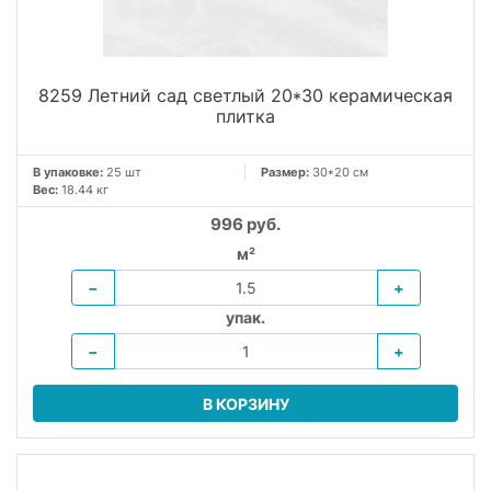
8259 Летний сад светлый 20*30 керамическая
плитка
В упаковке:
25 шт
Размер:
30*20 см
Вес:
18.44 кг
996 руб.
м²
−
+
упак.
−
+
В КОРЗИНУ