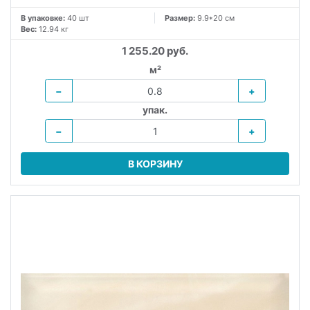
В упаковке:
40 шт
Размер:
9.9*20 см
Вес:
12.94 кг
1 255.20 руб.
м²
−
+
упак.
−
+
В КОРЗИНУ